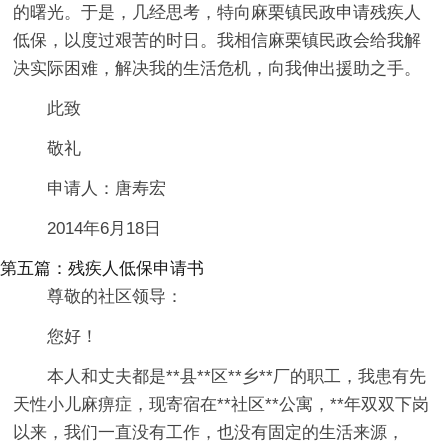
的曙光。于是，几经思考，特向麻栗镇民政申请残疾人
低保，以度过艰苦的时日。我相信麻栗镇民政会给我解
决实际困难，解决我的生活危机，向我伸出援助之手。
此致
敬礼
申请人：唐寿宏
2014年6月18日
第五篇：残疾人低保申请书
尊敬的社区领导：
您好！
本人和丈夫都是**县**区**乡**厂的职工，我患有先
天性小儿麻痹症，现寄宿在**社区**公寓，**年双双下岗
以来，我们一直没有工作，也没有固定的生活来源，