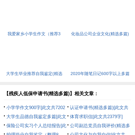
我爱家乡小学生作文（推荐3
化妆品公司企业文化(精选多篇)
篇）[此文共1167字]
[此文共6398字]
大学生毕业推荐自我鉴定(精选
2020年随笔日记600字以上多篇
多篇)[此文共5048字]
[此文共2977字]
【残疾人低保申请书(精选多篇)】相关文章：
小学学作文900字[此文共7202
认证申请书(精选多篇)[此文共
字]
大学生品德自我鉴定多篇[此文
2551字]
体育求职信[此文共2379字]
共2737字]
保险公司实习个人总结报告[此
公司副总党员自我评价(精选多
文共5385字]
护理毕业自我鉴定（整理8
篇)[此文共5476字]
公司文化与自我自信[此文共