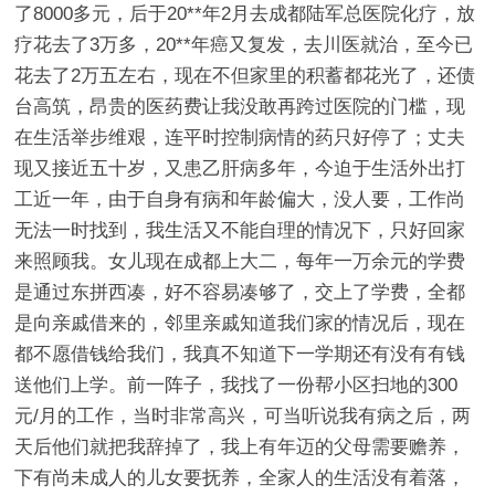
了8000多元，后于20**年2月去成都陆军总医院化疗，放
疗花去了3万多，20**年癌又复发，去川医就治，至今已
花去了2万五左右，现在不但家里的积蓄都花光了，还债
台高筑，昂贵的医药费让我没敢再跨过医院的门槛，现
在生活举步维艰，连平时控制病情的药只好停了；丈夫
现又接近五十岁，又患乙肝病多年，今迫于生活外出打
工近一年，由于自身有病和年龄偏大，没人要，工作尚
无法一时找到，我生活又不能自理的情况下，只好回家
来照顾我。女儿现在成都上大二，每年一万余元的学费
是通过东拼西凑，好不容易凑够了，交上了学费，全都
是向亲戚借来的，邻里亲戚知道我们家的情况后，现在
都不愿借钱给我们，我真不知道下一学期还有没有有钱
送他们上学。前一阵子，我找了一份帮小区扫地的300
元/月的工作，当时非常高兴，可当听说我有病之后，两
天后他们就把我辞掉了，我上有年迈的父母需要赡养，
下有尚未成人的儿女要抚养，全家人的生活没有着落，