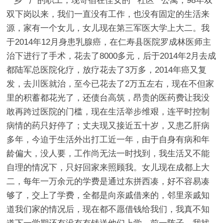
**乡**厂的职工，现寄宿在侄女的**社区**公寓，98年双
双下岗以来，我们一直没有工作，也没有固定的生活来
源，家有一个女儿，女儿现在第三军医大学上大二。我
于2014年12月身患乳腺癌，在仁寿县医院罗成林医师主
治下进行了手术，花去了8000多元，后于2014年2月去成
都陆军总医院化疗，放疗花去了3万多，2014年癌又复
发，去川医就治，至今已花去了2万五左右，现在不但家
里的积蓄都花光了，还债台高筑，昂贵的医药费让我没
敢再跨过医院的门槛，现在生活举步维艰，连平时控制
病情的药只好停了；丈夫现又接近五十岁，又患乙肝病
多年，今迫于生活外出打工近一年，由于自身有病和年
龄偏大，没人要，工作尚无法一时找到，我生活又不能
自理的情况下，只好回家来照顾我。女儿现在成都上大
二，每年一万余元的学费是通过东拼西凑，好不容易凑
够了，交上了学费，全都是向亲戚借来的，邻里亲戚知
道我们家的情况后，现在都不愿借钱给我们，我真不知