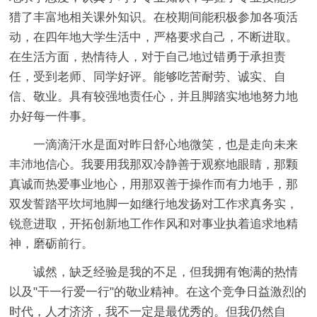
猎了丰富地相关课外知识。在校期间能积极参加各项活
动，在四年地大学生活中，严格要求自己，不断进取。
在生活方面，热情待人，对于自己地过错勇于承担责
任，受到老师、同学好评。能够吃苦耐劳、诚实、自
信、敬业。具有较强地责任心，并且脚踏实地地努力地
办好每一件事。
一滴滴汗水是面对昨日舒心地微笑，也是走向未来
丰沛地信心。我要用我那双冷静善于观察地眼睛，那颗
真诚而热爱事业地心，用那双善于操作而有力地手，那
双发誓踏平坎坷地脚一如继行地发扬对工作求真务实，
锐意进取，开拓创新地工作作风和对事业执着追求地精
神，磨砺前行。
诚然，缺乏经验是我的不足，但我拥有饱满的热情
以及"干一行爱一行"的敬业精神。在这个竞争日益激烈的
时代，人才济济，我不一定是最优秀的。但我仍然自