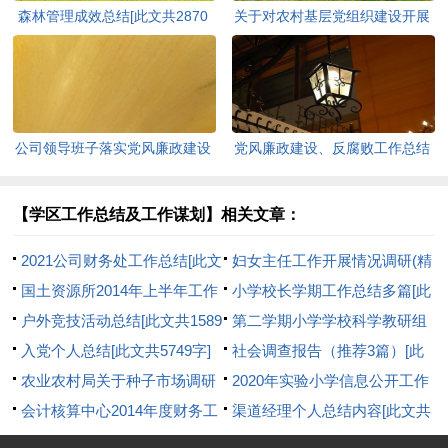
森林管理成效总结[此文共2870
关于对农村基层党组织建设开展
字]
调查研究的报告[此文共4063字]
公司领导班子落实党风廉政建设
党风廉政建设、反腐败工作总结
主体责任情况自查报告[此文共
和党风廉政建设工作自查工作报
3563字]
告[此文共4217字]
【学区工作总结及工作谋划】相关文章：
2021公司财务处工作总结[此文
妇女主任工作开展情况调研(精
共7850字]
国土资源所2014年上半年工作
选多篇)[此文共11597字]
小学校长学期工作总结多篇[此
总结(精选多篇)[此文共14259字]
户外竞技活动总结[此文共1589
文共8346字]
第二学期小学学校科学教研组
字]
入党个人总结[此文共5749字]
工作总结[此文共8133字]
社会调查报告（推荐3篇）[此
农业农村局关于种子市场调研
文共3562字]
2020年实验小学信息公开工作
成果交流发言材料[此文共2237
会计核算中心2014年度财务工
总结[此文共1057字]
渠道经理个人总结内容[此文共
字]
作总结[此文共12814字]
10655字]