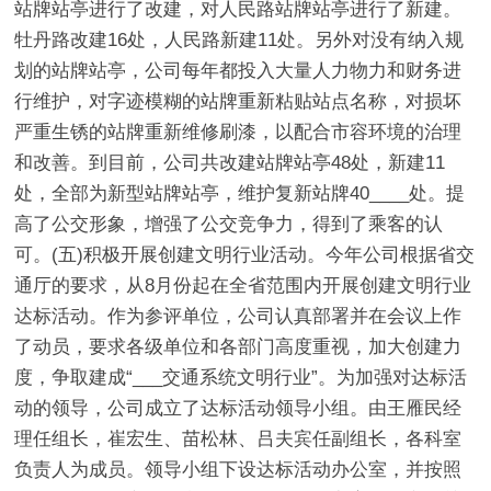
站牌站亭进行了改建，对人民路站牌站亭进行了新建。
牡丹路改建16处，人民路新建11处。另外对没有纳入规
划的站牌站亭，公司每年都投入大量人力物力和财务进
行维护，对字迹模糊的站牌重新粘贴站点名称，对损坏
严重生锈的站牌重新维修刷漆，以配合市容环境的治理
和改善。到目前，公司共改建站牌站亭48处，新建11
处，全部为新型站牌站亭，维护复新站牌40____处。提
高了公交形象，增强了公交竞争力，得到了乘客的认
可。(五)积极开展创建文明行业活动。今年公司根据省交
通厅的要求，从8月份起在全省范围内开展创建文明行业
达标活动。作为参评单位，公司认真部署并在会议上作
了动员，要求各级单位和各部门高度重视，加大创建力
度，争取建成“___交通系统文明行业”。为加强对达标活
动的领导，公司成立了达标活动领导小组。由王雁民经
理任组长，崔宏生、苗松林、吕夫宾任副组长，各科室
负责人为成员。领导小组下设达标活动办公室，并按照