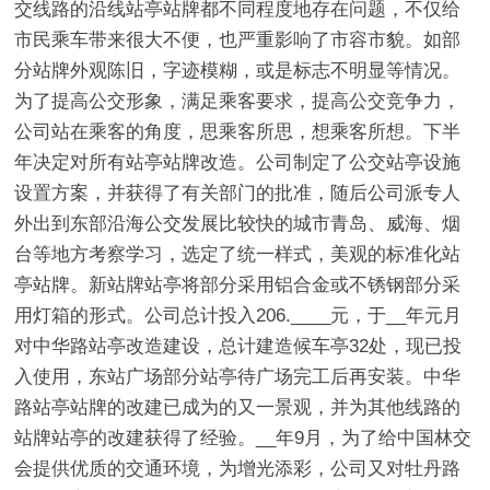
交线路的沿线站亭站牌都不同程度地存在问题，不仅给
市民乘车带来很大不便，也严重影响了市容市貌。如部
分站牌外观陈旧，字迹模糊，或是标志不明显等情况。
为了提高公交形象，满足乘客要求，提高公交竞争力，
公司站在乘客的角度，思乘客所思，想乘客所想。下半
年决定对所有站亭站牌改造。公司制定了公交站亭设施
设置方案，并获得了有关部门的批准，随后公司派专人
外出到东部沿海公交发展比较快的城市青岛、威海、烟
台等地方考察学习，选定了统一样式，美观的标准化站
亭站牌。新站牌站亭将部分采用铝合金或不锈钢部分采
用灯箱的形式。公司总计投入206.____元，于__年元月
对中华路站亭改造建设，总计建造候车亭32处，现已投
入使用，东站广场部分站亭待广场完工后再安装。中华
路站亭站牌的改建已成为的又一景观，并为其他线路的
站牌站亭的改建获得了经验。__年9月，为了给中国林交
会提供优质的交通环境，为增光添彩，公司又对牡丹路