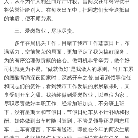
人，从不为个人利益而斤斤计较。曾两次在年终评优中
将荣誉让给别人。在每次出车中，把同志们安全送抵目
的地后，便不顾劳累。
三、爱岗敬业，尽职尽责。
多年在局机关工作，目睹了我市工作蒸蒸日上，布
满活力，空前繁荣的局面，更加坚定了我为搞好服务，
为的有序治理做贡献的信心。做司机非常辛劳，做个好
司机就更为不易。“做就做好”是我做人的原则。当开车累
的腰酸背痛深夜回家时，深感开车之苦;当看到领导信任
和同志们的赞许，看到我市工作发展的累累硕果时，又
享受到开车之甜。我始终做到爱岗敬业，以单位为家，
尽职尽责做好本职工作。经常加班加点，不分班上班
下，没有星期天和节假日，节假日处车从不计补助和报
酬。始终做到出车时随叫随到，不管是领导还是同志用
车，上车有迎言，下车有送语。即使在今年的两次生病