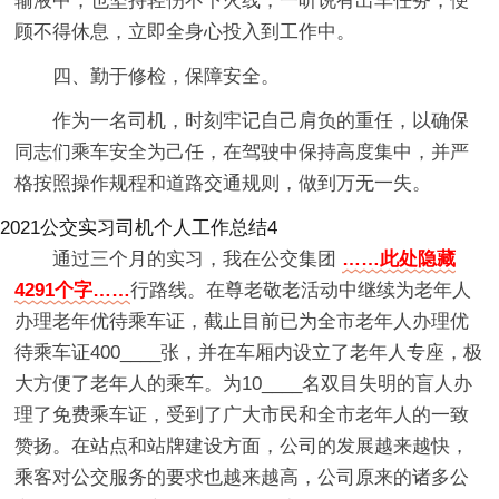
输液中，也坚持轻伤不下火线，一听说有出车任务，便
顾不得休息，立即全身心投入到工作中。
四、勤于修检，保障安全。
作为一名司机，时刻牢记自己肩负的重任，以确保
同志们乘车安全为己任，在驾驶中保持高度集中，并严
格按照操作规程和道路交通规则，做到万无一失。
2021公交实习司机个人工作总结4
通过三个月的实习，我在公交集团
……此处隐藏
4291个字……
行路线。在尊老敬老活动中继续为老年人
办理老年优待乘车证，截止目前已为全市老年人办理优
待乘车证400____张，并在车厢内设立了老年人专座，极
大方便了老年人的乘车。为10____名双目失明的盲人办
理了免费乘车证，受到了广大市民和全市老年人的一致
赞扬。在站点和站牌建设方面，公司的发展越来越快，
乘客对公交服务的要求也越来越高，公司原来的诸多公