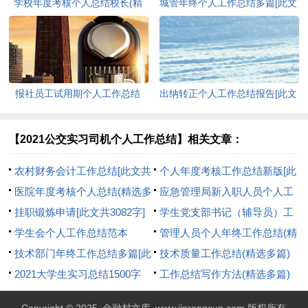
学校年度考核个人总结校长(精
城管年终个人工作总结多篇[此文
选多篇)[此文共7741字]
共6136字]
报社员工试用期个人工作总结
出纳转正个人工作总结报告[此文
(精选多篇)[此文共6339字]
共5950字]
【2021公交实习司机个人工作总结】相关文章：
农村财务会计工作总结[此文共
个人年度考核工作总结新版[此
7947字]
医院年度考核个人总结(精选多
文共4573字]
应急管理局新入职人员个人工
篇)[此文共6336字]
挂职锻炼申请[此文共3082字]
作总结[此文共494字]
学生党支部书记（辅导员）工
学生会个人工作总结范本
作总结[此文共1550字]
管理人员个人年终工作总结(精
2021[此文共4587字]
技术部门年终工作总结多篇[此
选多篇)[此文共7748字]
技术质量工作总结(精选多篇)
文共10067字]
2021大学生实习总结1500字
[此文共12348字]
工作总结写作方法(精选多篇)
[此文共7623字]
[此文共9834字]
Copyright © 2025
金融村文库
www.jinrongcun.com 版权所有