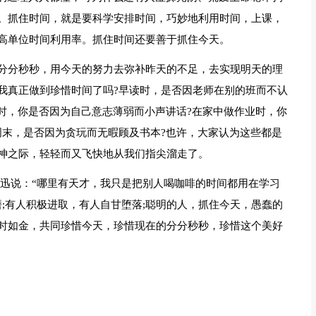
。抓住时间，就是要科学安排时间，巧妙地利用时间，上课，
高单位时间利用率。抓住时间还要善于抓住今天。
分分秒秒，用今天的努力去弥补昨天的不足，去实现明天的理
我真正做到珍惜时间了吗?早读时，是否因老师在别的班而不认
时，你是否因为自己意志薄弱而小声讲话?在家中做作业时，你
周末，是否因为贪玩而无暇顾及书本?也许，大家认为这些都是
神之际，轻轻而又飞快地从我们指尖溜走了。
鲁迅说：“哪里有天才，我只是把别人喝咖啡的时间都用在学习
;有人积极进取，有人自甘堕落;聪明的人，抓住今天，愚蠢的
时如金，共同珍惜今天，珍惜现在的分分秒秒，珍惜这个美好