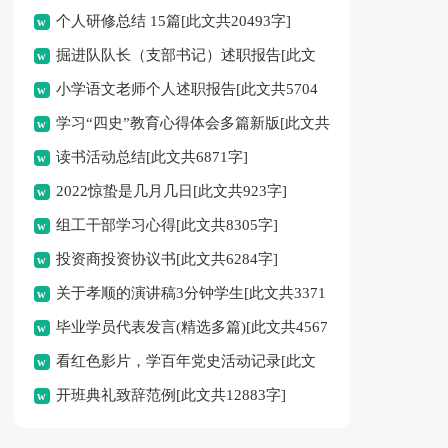
个人研修总结 15篇[此文共20493字]
掘进队队长（支部书记）述职报告[此文
小学语文老师个人述职报告[此文共5704
共1735字]
学习“四史”教育心得体会多篇新版[此文共
字]
读书活动总结[此文共6871字]
3419字]
2022惊蛰是几月几日[此文共923字]
组工干部学习心得[此文共8305字]
投资商投资协议书[此文共6284字]
关于孝顺的演讲稿3分钟学生[此文共3371
毕业学员代表发言(精选多篇)[此文共4567
字]
看红色影片，学百年党史活动记录[此文
字]
开班典礼致辞范例[此文共12883字]
共525字]