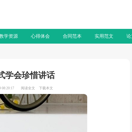
教学资源
心得体会
合同范本
实用范文
论
式学会珍惜讲话
08:20:17
阅读全文
下载本文