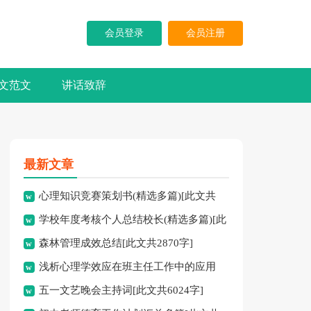
会员登录
会员注册
文范文
讲话致辞
最新文章
心理知识竞赛策划书(精选多篇)[此文共
学校年度考核个人总结校长(精选多篇)[此
5937字]
森林管理成效总结[此文共2870字]
文共7741字]
浅析心理学效应在班主任工作中的应用
五一文艺晚会主持词[此文共6024字]
[此文共3828字]