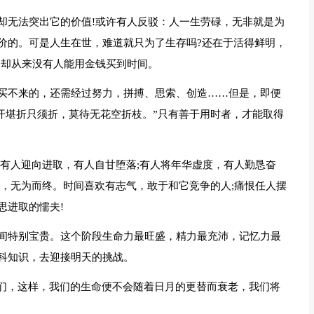
却无法突出它的价值!或许有人反驳：人一生劳碌，无非就是为
价的。可是人生在世，难道就只为了生存吗?还在于活得鲜明，
，却从来没有人能用金钱买到时间。
买不来的，还需经过努力，拼搏、思索、创造……但是，即便
开堪折只须折，莫待无花空折枝。”只有善于用时者，才能取得
;有人迎向进取，有人自甘堕落;有人将年华虚度，有人勤恳奋
生，无为而终。时间喜欢有志气，敢于和它竞争的人;痛恨任人摆
思进取的懦夫!
间特别宝贵。这个阶段生命力最旺盛，精力最充沛，记忆力最
科知识，去迎接明天的挑战。
学们，这样，我们的生命便不会随着日月的更替而衰老，我们将