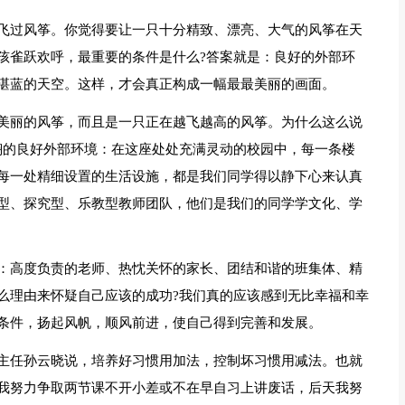
飞过风筝。你觉得要让一只十分精致、漂亮、大气的风筝在天
孩雀跃欢呼，最重要的条件是什么?答案就是：良好的外部环
湛蓝的天空。这样，才会真正构成一幅最最美丽的画面。
美丽的风筝，而且是一只正在越飞越高的风筝。为什么这么说
翔的良好外部环境：在这座处处充满灵动的校园中，每一条楼
每一处精细设置的生活设施，都是我们同学得以静下心来认真
型、探究型、乐教型教师团队，他们是我们的同学学文化、学
：高度负责的老师、热忱关怀的家长、团结和谐的班集体、精
么理由来怀疑自己应该的成功?我们真的应该感到无比幸福和幸
条件，扬起风帆，顺风前进，使自己得到完善和发展。
主任孙云晓说，培养好习惯用加法，控制坏习惯用减法。也就
我努力争取两节课不开小差或不在早自习上讲废话，后天我努