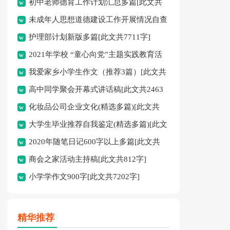
初中老师德育工作计划汇总多篇[此文共
未成年人思想道德建设工作开展情况自查
11627字]
护理部计划新版多篇[此文共7711字]
报告[此文共12435字]
2021年学校 “童心向党”主题实践教育活
我爱家乡小学生作文（推荐3篇）[此文共
动方案[此文共1080字]
高中同学聚会开幕式讲话稿[此文共2463
1167字]
化妆品公司企业文化(精选多篇)[此文共
字]
大学生毕业推荐自我鉴定(精选多篇)[此文
6398字]
2020年随笔日记600字以上多篇[此文共
共5048字]
商会之家活动主持稿[此文共812字]
2977字]
小学学作文900字[此文共7202字]
精华推荐