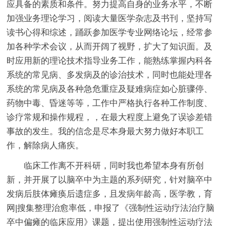
应具备的素质和条件。努力提高自身的业务水平，不断
加强业务理论学习，阅读大量医学杂志及书刊，坚持写
读书心得和综述，踊跃参加医学专业网络论坛，经常参
加各种学术会议，从而开阔了视野，扩大了知识面。及
时应用新的理论技术指导业务工作，能熟练掌握内科各
系统的常见病、多发病及的诊治技术，同时也能处理各
系统的常见病及各种急危重症及疑难病症如心脏骤停、
药物中毒、昏迷等等，工作中严格执行各种工作制度、
诊疗常规和操作规程，，在最大程度上避免了误诊差错
事故的发生。我的信念是尽本身最大努力做好本职工
作，解除病人痛疾。
临床工作离不开科研，同时我也希望本身有所创
新，并开展了以脑卒中为主题的系列研究，针对脑卒中
发病后肢体瘫痪后遗症多，且发病年龄高，医学教，育
网|搜集整理治愈率低，申报了《强制性运动疗法治疗脑
卒中偏瘫的临床应用》课题，提出使用强制性运动疗法