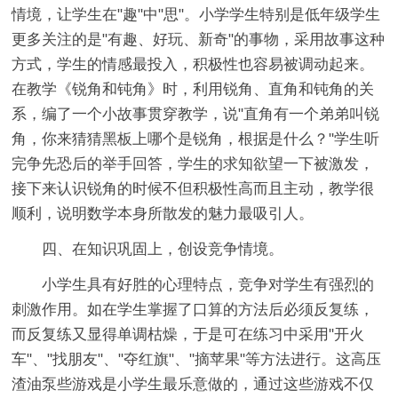
情境，让学生在"趣"中"思"。小学学生特别是低年级学生
更多关注的是"有趣、好玩、新奇"的事物，采用故事这种
方式，学生的情感最投入，积极性也容易被调动起来。
在教学《锐角和钝角》时，利用锐角、直角和钝角的关
系，编了一个小故事贯穿教学，说"直角有一个弟弟叫锐
角，你来猜猜黑板上哪个是锐角，根据是什么？"学生听
完争先恐后的举手回答，学生的求知欲望一下被激发，
接下来认识锐角的时候不但积极性高而且主动，教学很
顺利，说明数学本身所散发的魅力最吸引人。
四、在知识巩固上，创设竞争情境。
小学生具有好胜的心理特点，竞争对学生有强烈的
刺激作用。如在学生掌握了口算的方法后必须反复练，
而反复练又显得单调枯燥，于是可在练习中采用"开火
车"、"找朋友"、"夺红旗"、"摘苹果"等方法进行。这高压
渣油泵些游戏是小学生最乐意做的，通过这些游戏不仅