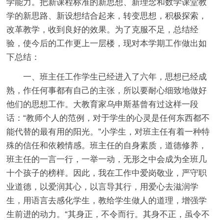
学能力。把新课程标准的新思想、新理念和数学课堂教
学的新思路、新设想结合起来，转变思想，积极探索，
改革教学，收到良好的效果。为了克服不足，总结经
验，使今后的工作更上一层楼，现对本学期工作做出如
下总结：
一、班主任工作学生已经进入了六年，思想已经成
熟，作任何事都有自己的主张，所以要耐心细致地做好
他们的思想工作。大教育家乌申斯基曾有过这样一段
话：“教师个人的范例，对于学生的心灵是任何东西都不
能代替的最有用的阳光。”小学生，对班主任有着一种特
殊的信任和依赖情感。班主任的自身素质，道德修养，
班主任的一言一行，一举一动，无形之中会成为全班几
十个孩子的榜样。因此，我在工作中爱岗敬业，严守职
业道德，以爱润其心，以言导其行，用爱心去滋润学
生，用语言去感化学生，教给学生做人的道理，增强学
生前进的动力。“其身正，不令而行。其身不正，虽令不