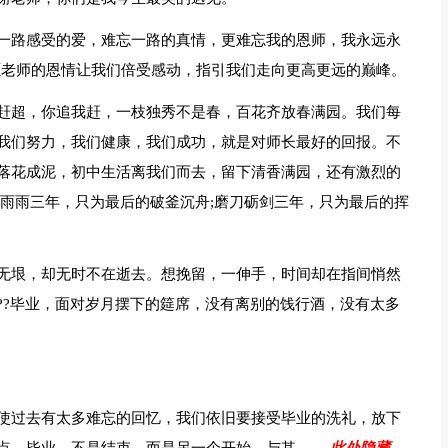
一路感受的爱，难忘一路的真情，更难忘我的恩师，我永远永
愿老师的恩情让我们倍受感动，指引我们走向更高更远的巅峰。
赶超，你追我赶，一枝独秀不是春，百花齐放春满园。我们每
我们努力，我们健康，我们成功，就是对师长最好的回报。不
落花成泥，初中生活离我们而去，留下清香满园，还有激烈的
风雨雨三年，只为最后的破釜沉舟;磨刀砺剑三年，只为最后的挥
无垠，却无时不在逝去。想挽留，一伸手，时间却在指间悄然
??毕业，面对岁月摆下的筵席，没有离别的饯行酒，没有太多
使过去有太多难忘的回忆，我们依旧要接受毕业的洗礼，放下