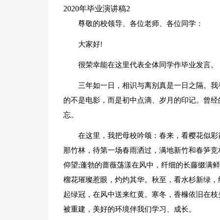
2020年毕业演讲稿2
尊敬的校领导、各位老师、各位同学：
大家好!
很荣幸能在这里代表全体同学作毕业发言。
三年如一日，相识与离别真是一日之隔。我
的不是电影，而是初中点滴、岁月的印记。曾经
忘。
在这里，我把母校吟颂：春来，看樱花似彩
那竹林，待第一场春雨洒过，满地新竹和春笋竞
仰望;蓬勃的蔷薇荡漾在风中，纤细的长藤缀满
榴花璀璨惹眼，灼灼其华。秋至，看水杉新绿，
起绿冠，在风中送来红黄。寒冬，香橼依旧在枝
被重建，美好的环境伴我们学习、成长。