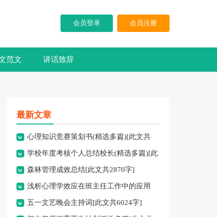
会员登录
会员注册
文范文
讲话致辞
最新文章
心理知识竞赛策划书(精选多篇)[此文共
学校年度考核个人总结校长(精选多篇)[此
5937字]
森林管理成效总结[此文共2870字]
文共7741字]
浅析心理学效应在班主任工作中的应用
五一文艺晚会主持词[此文共6024字]
[此文共3828字]