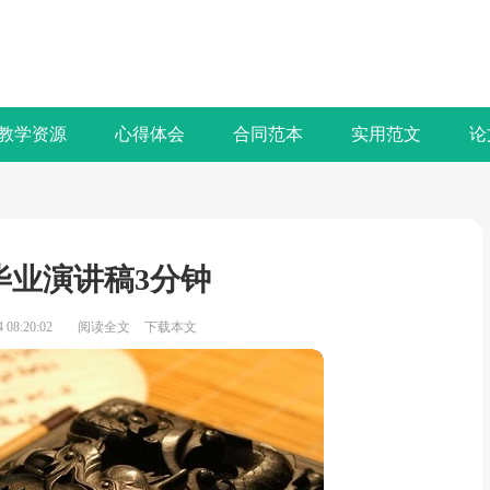
教学资源
心得体会
合同范本
实用范文
论
年毕业演讲稿3分钟
08:20:02
阅读全文
下载本文