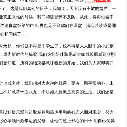
点。毕业，不是结束，而是另一个开始。与其
……此处隐藏
开了，这是我们离别的日子，我知道，天下没有不散的筵席，一
业真正来临的时候，我们却还是猝不及防。从此，将再也看不
们讨论食堂饭菜的声音;再也见不到你们在课堂上潜心苦读或是睡
关心和问候了……
今天起，你们就不再是中学生了，也不再是大人眼中的小屁孩
，成为新时代的栋梁!我们为能陪伴和见证大家成长而感到欣慰!
们更知道，所有的结束都意味着新的开始，我们为大家即将开
定功成名就，我们想对大家说的就是：要有一颗平常的心。未
生不如意常十之八九，不尽如人意就是真实的生活。我们还是
是以积极乐观的进取精神和豁达平和的心态来面对现实，努力
尽心孝顺日渐年迈的父母，让他们过上舒心的日子;用自己优异