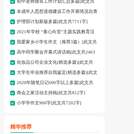
初中老师德育工作计划汇总多篇[此文共
未成年人思想道德建设工作开展情况自查
11627字]
护理部计划新版多篇[此文共7711字]
报告[此文共12435字]
2021年学校 “童心向党”主题实践教育活
我爱家乡小学生作文（推荐3篇）[此文共
动方案[此文共1080字]
高中同学聚会开幕式讲话稿[此文共2463
1167字]
化妆品公司企业文化(精选多篇)[此文共
字]
大学生毕业推荐自我鉴定(精选多篇)[此文
6398字]
2020年随笔日记600字以上多篇[此文共
共5048字]
商会之家活动主持稿[此文共812字]
2977字]
小学学作文900字[此文共7202字]
精华推荐