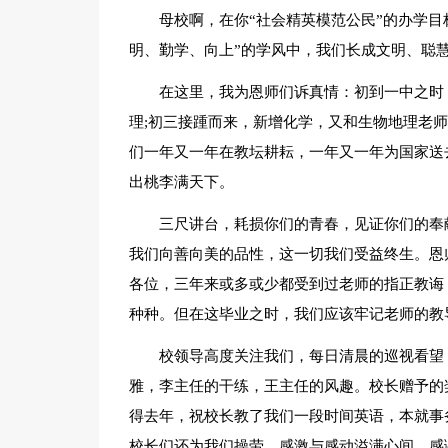
母校啊，在你“社会精英模范公民”的办学目
明、勤学、向上”的学风中，我们长成文明、聪
在这里，我为恩师们诉真情：初到一中之时
理;初三接踵而来，新增化学，又和生物地理老
们一年又一年在教坛耕耘，一年又一年为国家送
出桃李满天下。
三尺讲台，耗损你们的青春，见证你们的奉
我们向善向美的品性，这一切我们受益终生。恩
各位，三年来或多或少都受到过老师的指正教诲
种种。但在这毕业之时，我们应该牢记老师的教
校领导高度关注我们，每日清晨的巡视看望
雅，李主任的干练，王主任的风趣。校长赠予的
得去年，祝校长教了我们一段时间英语，本就事
校长们还为我们操劳，感激与感动溢满心间。感