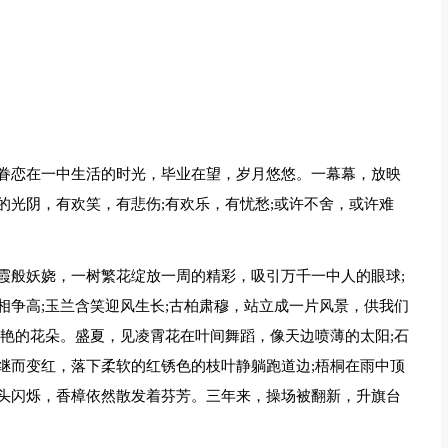
眷恋在一中生活的时光，毕业在望，岁月悠悠。一幕幕，放映
的光阴，有欢笑，有悲伤;有欢乐，有忧愁;或许不舍，或许难
霞般妖娆，一树繁花绽放一周的精彩，吸引万千一中人的眼球;
相争高;玉兰含笑迎风生长;古柏肃穆，站立成一片风景，供我们
鲜艳的花朵。盛夏，见凌霄花在叶间舞蹈，像天边喷薄的太阳;石
继而变红，落下柔软的红锈色的枝叶静躺跑道边;梧桐在雨中顶
头闪烁，香樟依然散发着芬芳。三年来，操场被翻新，升旗台