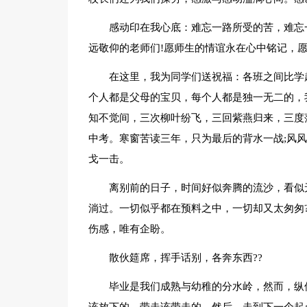
感动印在我心底：难忘一路所受的苦，难忘
远敬仰的老师们!愿师生的情谊永在心中铭记，
在这里，我为同学们送祝福：各班之间比学
个人都是父母的宝贝，每个人都是独一无二的，
知不觉间，三次柳叶纷飞，三回紫燕归来，三度
中考。寒窗苦读三年，只为最后的背水一战;风
戈一击。
离别前的日子，时间好似奔腾的流沙，看似
淌过。一切似乎都在预料之中，一切却又太匆匆
伤感，唯有企盼。
散伙筵席，挥手话别，各奔东西??
毕业是我们成熟与幼稚的分水岭，然而，纵