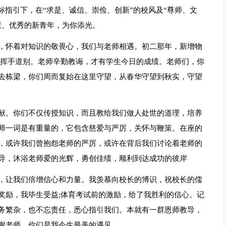
标指引下，在“求是、诚信、崇俭、创新”的校风及“尊师、文
慧、优秀的新青年，为你添光。
，怀着对知识的敬畏心，我们与老师相遇。初二那年，新增物
师挥手道别。老师辛勤教诲，才有学生今日的成绩。老师们，你
去栋梁，你们周而复始在这里守望，从春华守望到秋实，守望
献。你们不仅传授知识，而且教给我们做人处世的道理，培养
师一词是有重量的，它包含慈爱与严厉，关怀与鞭策。在座的
，或许我们曾抱怨老师的严厉，或许在背后我们讨论着老师的
导，沐浴老师爱的光辉，勇创佳绩，顺利到达成功的彼岸
，让我们倍增信心和力量。我羡慕向校长的博识，祝校长的儒
奖励，我毕生受益;体育考试前的激励，给了我胜利的信心。记
务繁杂，也不忘责任，悉心指引我们。本就有一群恩师教导，
谢老师，你们是我今生最美的遇见。