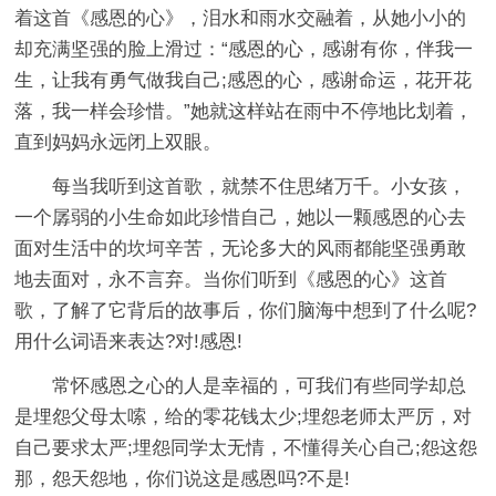
着这首《感恩的心》，泪水和雨水交融着，从她小小的
却充满坚强的脸上滑过：“感恩的心，感谢有你，伴我一
生，让我有勇气做我自己;感恩的心，感谢命运，花开花
落，我一样会珍惜。”她就这样站在雨中不停地比划着，
直到妈妈永远闭上双眼。
每当我听到这首歌，就禁不住思绪万千。小女孩，
一个孱弱的小生命如此珍惜自己，她以一颗感恩的心去
面对生活中的坎坷辛苦，无论多大的风雨都能坚强勇敢
地去面对，永不言弃。当你们听到《感恩的心》这首
歌，了解了它背后的故事后，你们脑海中想到了什么呢?
用什么词语来表达?对!感恩!
常怀感恩之心的人是幸福的，可我们有些同学却总
是埋怨父母太嗦，给的零花钱太少;埋怨老师太严厉，对
自己要求太严;埋怨同学太无情，不懂得关心自己;怨这怨
那，怨天怨地，你们说这是感恩吗?不是!