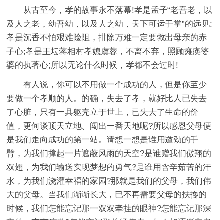
从古至今，孝的故事永不落幕!孝是孟子“老吾老，以
及人之老，幼吾幼，以及人之幼，天下可运于掌”的远见;
孝是沉香不怕艰难险阻，排除万难一定要救出母亲的赤
子心;孝是王坛蒋相村孝媳虞蓉，不离不弃，照顾瘫痪婆
婆的执著心;所以无论什么时候，孝都不会过时!
有人说，你可以不用做一个成功的人，但是你至少
要做一个孝顺的人。的确，失去了孝，就好比人已失去
了心脏，只有一具躯壳立于世上，已失去了生命的价
值，更何谈顶天立地、闯出一番天地呢?所以感恩父母便
是我们走向成功的第一站。请想一想是谁用遒劲的手
臂，为我们撑起一片遮蔽风雨的天空?是谁赠我们傲翔的
双翅，为我们输送实现梦想的勇气?是谁用含辛茹苦的汗
水，为我们浇灌幸福的家园?那就是我们的父母，我们伟
大的父母。当我们渐渐长大，已不再需要父母的扶搀的
时候，我们怎能忘记那一双双牵挂的眼神?怎能忘记那深