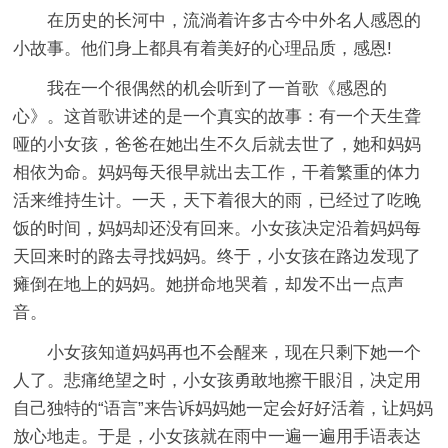
在历史的长河中，流淌着许多古今中外名人感恩的
小故事。他们身上都具有着美好的心理品质，感恩!
我在一个很偶然的机会听到了一首歌《感恩的
心》。这首歌讲述的是一个真实的故事：有一个天生聋
哑的小女孩，爸爸在她出生不久后就去世了，她和妈妈
相依为命。妈妈每天很早就出去工作，干着繁重的体力
活来维持生计。一天，天下着很大的雨，已经过了吃晚
饭的时间，妈妈却还没有回来。小女孩决定沿着妈妈每
天回来时的路去寻找妈妈。终于，小女孩在路边发现了
瘫倒在地上的妈妈。她拼命地哭着，却发不出一点声
音。
小女孩知道妈妈再也不会醒来，现在只剩下她一个
人了。悲痛绝望之时，小女孩勇敢地擦干眼泪，决定用
自己独特的“语言”来告诉妈妈她一定会好好活着，让妈妈
放心地走。于是，小女孩就在雨中一遍一遍用手语表达