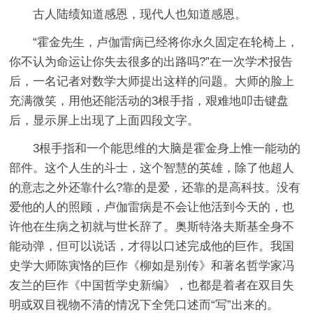
古人陆绩知道感恩，现代人也知道感恩。
“霍金先生，卢伽雷病已经将你永久固定在轮椅上，
你不认为命运让你失去很多的出路吗?”在一次学术报告
后，一名记者对数学大师提出这样的问题。大师的脸上
充满微笑，用他还能活动的3根手指，艰难地叩击键盘
后，显示屏上出现了上面四段文字。
3根手指和一个能思维的大脑是霍金身上惟一能动的
部件。这个人生的斗士，这个智慧的英雄，除了他超人
的意志之外还靠什么?靠的是爱，还靠的是高科技。没有
爱他的人的照顾，卢伽雷病是不会让他活到今天的，也
许他在生病之初就与世长辞了。奥斯特洛夫斯基全身不
能动弹，但可以说话，才得以口述完成他的巨作。我国
史学大师陈寅恪的巨作《柳如是别传》和著名哲学家冯
友兰的巨作《中国哲学史新编》，也都是着者在双目失
明或双目视物不清的情况下全凭口述而“写”出来的。