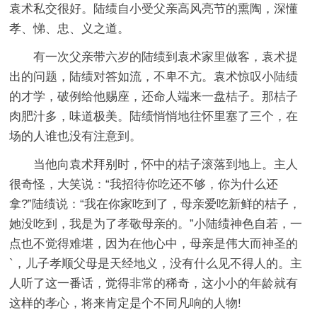
袁术私交很好。陆绩自小受父亲高风亮节的熏陶，深懂
孝、悌、忠、义之道。
有一次父亲带六岁的陆绩到袁术家里做客，袁术提
出的问题，陆绩对答如流，不卑不亢。袁术惊叹小陆绩
的才学，破例给他赐座，还命人端来一盘桔子。那桔子
肉肥汁多，味道极美。陆绩悄悄地往怀里塞了三个，在
场的人谁也没有注意到。
当他向袁术拜别时，怀中的桔子滚落到地上。主人
很奇怪，大笑说：“我招待你吃还不够，你为什么还
拿?”陆绩说：“我在你家吃到了，母亲爱吃新鲜的桔子，
她没吃到，我是为了孝敬母亲的。”小陆绩神色自若，一
点也不觉得难堪，因为在他心中，母亲是伟大而神圣的
`，儿子孝顺父母是天经地义，没有什么见不得人的。主
人听了这一番话，觉得非常的稀奇，这小小的年龄就有
这样的孝心，将来肯定是个不同凡响的人物!