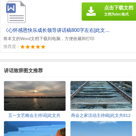
点击下载文档
文档为doc格式
《心怀感恩快乐成长领导讲话稿800字左右[此文共4173字].doc》
将本文的Word文档下载到电脑，方便收藏和打印
推荐度：
讲话致辞图文推荐
五一文艺晚会主持词[此文共
商会之家活动主持稿[此文共812
6024字]
字]