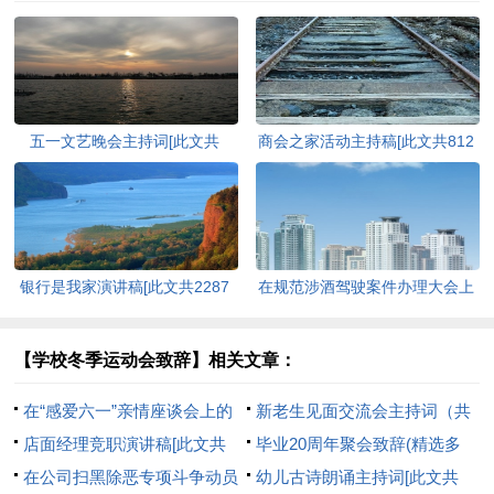
五一文艺晚会主持词[此文共
商会之家活动主持稿[此文共812
6024字]
字]
银行是我家演讲稿[此文共2287
在规范涉酒驾驶案件办理大会上
字]
的讲话提纲[此文共1841字]
【学校冬季运动会致辞】相关文章：
在“感爱六一”亲情座谈会上的
新老生见面交流会主持词（共
致词(精选多篇)[此文共7366字]
店面经理竞职演讲稿[此文共
2篇）[此文共1721字]
毕业20周年聚会致辞(精选多
8320字]
在公司扫黑除恶专项斗争动员
篇)[此文共6042字]
幼儿古诗朗诵主持词[此文共