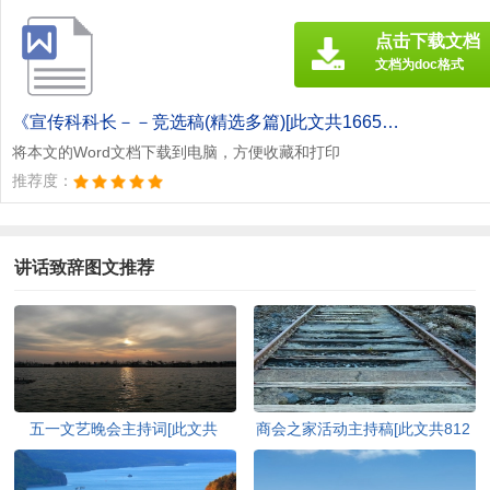
点击下载文档
文档为doc格式
《宣传科科长－－竞选稿(精选多篇)[此文共1665字].doc》
将本文的Word文档下载到电脑，方便收藏和打印
推荐度：
讲话致辞图文推荐
五一文艺晚会主持词[此文共
商会之家活动主持稿[此文共812
6024字]
字]