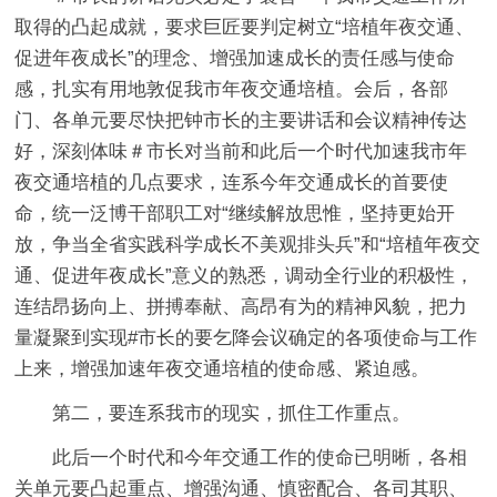
取得的凸起成就，要求巨匠要判定树立“培植年夜交通、
促进年夜成长”的理念、增强加速成长的责任感与使命
感，扎实有用地敦促我市年夜交通培植。会后，各部
门、各单元要尽快把钟市长的主要讲话和会议精神传达
好，深刻体味＃市长对当前和此后一个时代加速我市年
夜交通培植的几点要求，连系今年交通成长的首要使
命，统一泛博干部职工对“继续解放思惟，坚持更始开
放，争当全省实践科学成长不美观排头兵”和“培植年夜交
通、促进年夜成长”意义的熟悉，调动全行业的积极性，
连结昂扬向上、拼搏奉献、高昂有为的精神风貌，把力
量凝聚到实现#市长的要乞降会议确定的各项使命与工作
上来，增强加速年夜交通培植的使命感、紧迫感。
第二，要连系我市的现实，抓住工作重点。
此后一个时代和今年交通工作的使命已明晰，各相
关单元要凸起重点、增强沟通、慎密配合、各司其职、