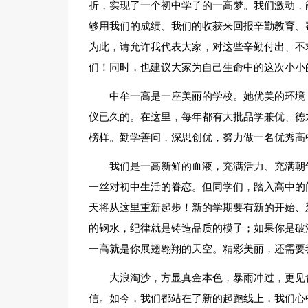
折，实现了一个初中学子的一高梦。我们激动，
够用我们的成绩、我们的收获来回报辛勤教育、
为此，请允许我代表大家，对这些辛勤付出、不
们！同时，也建议大家为自己生命中的这次小小
中牟一高是一座美丽的学校。她优美的环境
仪已久的。在这里，每年都有大批品学兼优、德
榜样。勤学善问，深思创优，努力做一名优秀高
我们是一高新鲜的血液，充满活力、充满朝
一丝对初中生活的眷恋。但同学们，踏入高中的
天将从这里重新起步！新的学期要有新的开始、
的钢水，纪律就是铸造品质的模子；如果你是破
一高就是你展翅翱翔的天空。精彩美丽，还需要
大浪淘沙，方显真金本色，暴雨冲过，更见
信。如今，我们都站在了新的起跑线上，我们心