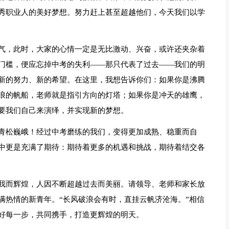
秀职业人的美好梦想。努力赶上甚至超越他们，今天我们以学
气，此时，大家的心情一定是无比激动、兴奋，或许还夹杂着
门槛，便应忘掉中考的失利——那只代表了过去——我们的明
新的努力、新的希望。在这里，我想告诉你们：如果你是沸腾
浪的帆船，老师就是指引方向的灯塔；如果你是冲天的雄鹰，
要我们自己来演绎，并实现新的梦想。
青松巍峨！经过中考磨练的我们，变得更加成熟、稳重而自
中更是充满了期待：期待着更多的机遇和挑战，期待着结交各
我而辉煌，人因不断超越过去而美丽。请领导、老师和家长放
满热情的新青年。“长风破浪会有时，直挂云帆济沧海。”相信
好每一步，共同携手，打造更辉煌的明天。