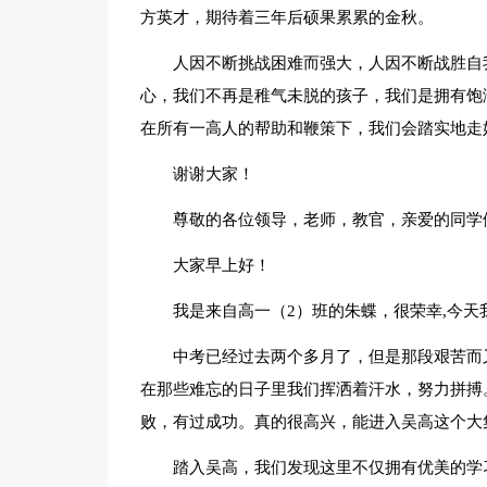
方英才，期待着三年后硕果累累的金秋。
人因不断挑战困难而强大，人因不断战胜自
心，我们不再是稚气未脱的孩子，我们是拥有饱
在所有一高人的帮助和鞭策下，我们会踏实地走
谢谢大家！
尊敬的各位领导，老师，教官，亲爱的同学
大家早上好！
我是来自高一（2）班的朱蝶，很荣幸,今
中考已经过去两个多月了，但是那段艰苦而
在那些难忘的日子里我们挥洒着汗水，努力拼搏
败，有过成功。真的很高兴，能进入吴高这个大
踏入吴高，我们发现这里不仅拥有优美的学