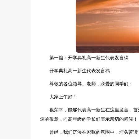
第一篇：开学典礼高一新生代表发言稿
开学典礼高一新生代表发言稿
尊敬的各位领导、老师，亲爱的同学们：
大家上午好！
很荣幸，能够代表高一新生在这里发言。首
深的敬意，向高年级的学长们表示亲切的问候！
曾经，我们沉浸在紧张的氛围中，埋头苦读