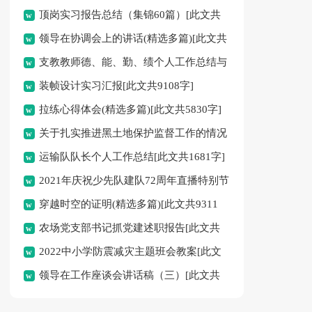
顶岗实习报告总结（集锦60篇）[此文共
领导在协调会上的讲话(精选多篇)[此文共
108539字]
支教教师德、能、勤、绩个人工作总结与
16688字]
装帧设计实习汇报[此文共9108字]
反思[此文共1061字]
拉练心得体会(精选多篇)[此文共5830字]
关于扎实推进黑土地保护监督工作的情况
运输队队长个人工作总结[此文共1681字]
汇报[此文共508字]
2021年庆祝少先队建队72周年直播特别节
穿越时空的证明(精选多篇)[此文共9311
目观后感[此文共3765字]
农场党支部书记抓党建述职报告[此文共
字]
2022中小学防震减灾主题班会教案[此文
4009字]
领导在工作座谈会讲话稿（三）[此文共
共6402字]
11144字]