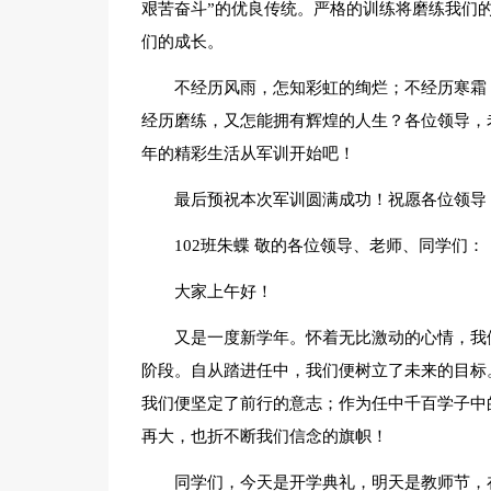
艰苦奋斗”的优良传统。严格的训练将磨练我们
们的成长。
不经历风雨，怎知彩虹的绚烂；不经历寒霜
经历磨练，又怎能拥有辉煌的人生？各位领导，
年的精彩生活从军训开始吧！
最后预祝本次军训圆满成功！祝愿各位领导
102班朱蝶 敬的各位领导、老师、同学们：
大家上午好！
又是一度新学年。怀着无比激动的心情，我
阶段。自从踏进任中，我们便树立了未来的目标
我们便坚定了前行的意志；作为任中千百学子中
再大，也折不断我们信念的旗帜！
同学们，今天是开学典礼，明天是教师节，