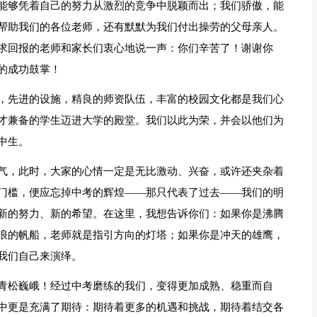
能够凭着自己的努力从激烈的竞争中脱颖而出；我们骄傲，能
帮助我们的各位老师，还有默默为我们付出操劳的父母亲人。
求回报的老师和家长们衷心地说一声：你们辛苦了！谢谢你
的成功鼓掌！
，先进的设施，精良的师资队伍，丰富的校园文化都是我们心
才兼备的学生迈进大学的殿堂。我们以此为荣，并会以他们为
中生。
气，此时，大家的心情一定是无比激动、兴奋，或许还夹杂着
门槛，便应忘掉中考的辉煌——那只代表了过去——我们的明
新的努力、新的希望。在这里，我想告诉你们：如果你是沸腾
浪的帆船，老师就是指引方向的灯塔；如果你是冲天的雄鹰，
我们自己来演绎。
青松巍峨！经过中考磨练的我们，变得更加成熟、稳重而自
中更是充满了期待：期待着更多的机遇和挑战，期待着结交各