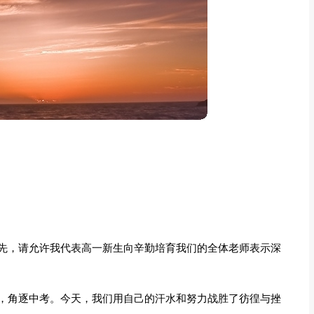
先，请允许我代表高一新生向辛勤培育我们的全体老师表示深
，角逐中考。今天，我们用自己的汗水和努力战胜了彷徨与挫