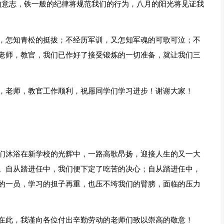
的意志，铁一般的纪律将规范我们的行为，八月的阳光将见证我
，怎知青松的挺拔；不经历军训，又怎知军魂的可歌可泣；不
老师，教官，我们已作好了接受锻炼的一切准备，就让我们三
，老师，教官工作顺利，祝愿同学们学习进步！谢谢大家！
们沐浴在新学校的光辉中，一路高歌昂扬，迎接人生的又一大
。自从踏进任中，我们便下定了吃苦的决心；自从踏进任中，
的一员，学习的担子再重，也压不垮我们的臂膀，面临的压力
在此，我谨向各位付出辛勤劳动的老师们致以崇高的敬意！