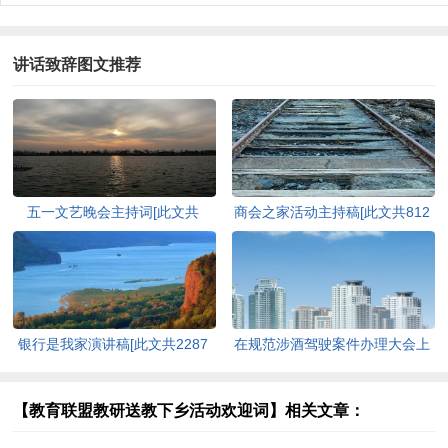
讲话致辞图文推荐
五一文艺晚会主持词[此文共
商会之家活动主持稿[此文共812
6024字]
字]
银行是我家演讲稿[此文共2287
在规范涉酒驾驶案件办理大会上
字]
的讲话提纲[此文共1841字]
【教育联盟教研送教下乡活动欢迎词】相关文章：