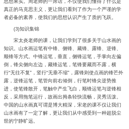
思想果实。周老师的一席话，不仅使我们懂得了什么是
真正的马克思主义，更让我们看到了作为一个严谨的学
者必备的素养，使我们的思想认识产生了质的飞跃。
(3)知识集锦
宋太炎老师的课，让我们学到了很多关于山水画的
知识。山水画运笔有中锋、侧锋、藏锋、露锋、逆锋、
顺锋等方式。中锋运笔，垂直，侧锋运笔，手掌向左偏
倒，锋尖侧向左边，藏锋运笔，笔锋要藏而不露，横
行“无往不复”，竖行“无垂不缩”，露锋则使点画的锋芒外
露，逆锋运笔，笔管向前右倾倒，行笔时锋尖逆势推
进，使笔锋散开，笔触中产生飞白，顺锋运笔与逆锋相
反，采用拖笔运行，故画出拇条轻快流畅，灵秀活泼。
中国的山水画真可谓是博大精深，宋老的课不仅让我们
山水画有了一定了解，更让我们从中感受到一种超脱尘
世的宁静旷远。