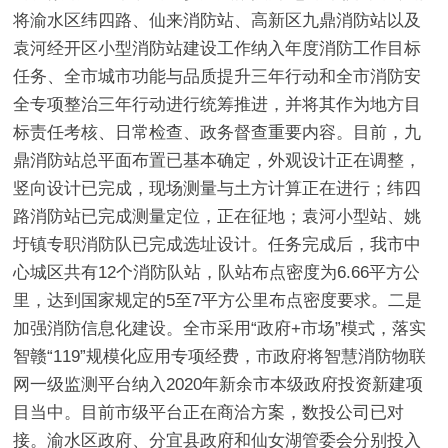
将渝水区纬四路、仙来消防站、高新区九鼎消防站以及
袁河经开区小型消防站建设工作纳入年度消防工作目标
任务、全市城市功能与品质提升三年行动和全市消防安
全专项整治三年行动进行统筹推进，并将其作为地方目
标责任考核、日常检查、政务督查重要内容。目前，九
鼎消防站总平面布置已基本确定，外观设计正在调整，
竖向设计已完成，现场测量与土方计算正在进行；纬四
路消防站已完成测量定位，正在征地；袁河小型站、姚
圩镇专职消防队已完成选址设计。任务完成后，我市中
心城区共有12个消防队站，队站布点密度为6.66平方公
里，达到国家规定的5至7平方公里布点密度要求。
二是
加强消防信息化建设。
全市采用“政府+市场”模式，落实
智赣“119”规模化应用专项经费，市政府将智慧消防物联
网一级监测平台纳入2020年新余市本级政府投资新建项
目当中。目前市级平台正在商洽方案，数投公司已对
接。渝水区政府、分宜县政府和仙女湖管委会分别投入