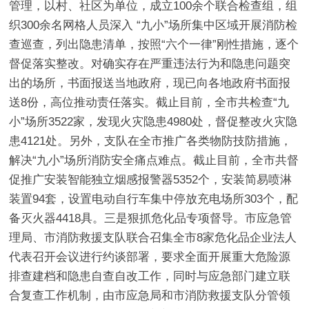
管理，以村、社区为单位，成立100余个联合检查组，组
织300余名网格人员深入 “九小”场所集中区域开展消防检
查巡查，列出隐患清单，按照“六个一律”刚性措施，逐个
督促落实整改。对确实存在严重违法行为和隐患问题突
出的场所，书面报送当地政府，现已向各地政府书面报
送8份，高位推动责任落实。截止目前，全市共检查“九
小”场所3522家，发现火灾隐患4980处，督促整改火灾隐
患4121处。另外，支队在全市推广各类物防技防措施，
解决“九小”场所消防安全痛点难点。截止目前，全市共督
促推广安装智能独立烟感报警器5352个，安装简易喷淋
装置94套，设置电动自行车集中停放充电场所303个，配
备灭火器4418具。
三是狠抓危化品专项督导。
市应急管
理局、市消防救援支队联合召集全市8家危化品企业法人
代表召开会议进行约谈部署，要求全面开展重大危险源
排查建档和隐患自查自改工作，同时与应急部门建立联
合复查工作机制，由市应急局和市消防救援支队分管领