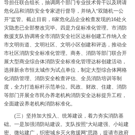
导担任联合组长，抽调两个部门专业技术骨干以及聘请
危化品和消防安全专家进行督导，并纳入“双随机一公
开”监管。截止目前，8家危化品企业检查发现的16处火
灾隐患已全部整改完毕。
四是力促标准化管理。
市消防
救援支队协调将全市消防安全社区达标创建工作纳入全
市文明街道、文明社区、文明小区创建和评选，推动全
市社区消防安全标准化管理。商务、消防等部门联合开
展大型商业综合体消防安全标准化管理达标创建活动，
选择新余市恒太城作为试点单位，制定大型综合体网格
化消防管理、消防安全检查评估、全员消防培训等制
度，全力打造标杆示范单位。民政、财政、住建、消防
等部门开展全市民办养老机构消防安全达标提升工程，
全面建设养老机构消防标准化。
(三）坚持加大投入、统筹建设，着力夯实消防基
础。一是加强消防站建设。
支队按照“大站建强、小站建
密、微站建广，织密城乡灭火救援网”思路，提请市政府