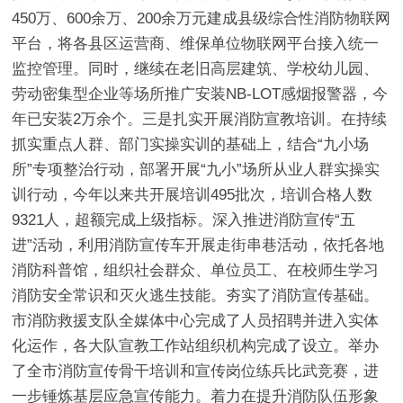
450万、600余万、200余万元建成县级综合性消防物联网
平台，将各县区运营商、维保单位物联网平台接入统一
监控管理。同时，继续在老旧高层建筑、学校幼儿园、
劳动密集型企业等场所推广安装NB-LOT感烟报警器，今
年已安装2万余个。
三是扎实开展消防宣教培训。
在持续
抓实重点人群、部门实操实训的基础上，结合“九小场
所”专项整治行动，部署开展“九小”场所从业人群实操实
训行动，今年以来共开展培训495批次，培训合格人数
9321人，超额完成上级指标。深入推进消防宣传“五
进”活动，利用消防宣传车开展走街串巷活动，依托各地
消防科普馆，组织社会群众、单位员工、在校师生学习
消防安全常识和灭火逃生技能。夯实了消防宣传基础。
市消防救援支队全媒体中心完成了人员招聘并进入实体
化运作，各大队宣教工作站组织机构完成了设立。举办
了全市消防宣传骨干培训和宣传岗位练兵比武竞赛，进
一步锤炼基层应急宣传能力。着力在提升消防队伍形象