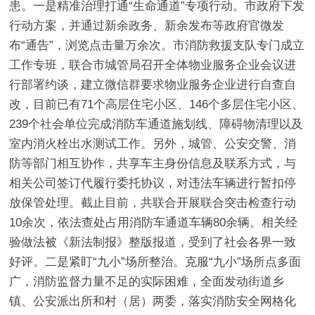
患。一是精准治理打通“生命通道”专项行动。
市政府下发
行动方案，并通过新余政务、新余发布等政府官微发
布“通告”，浏览点击量万余次。市消防救援支队专门成立
工作专班，联合市城管局召开全体物业服务企业会议进
行部署约谈，建立微信群要求物业服务企业进行自查自
改，目前已有71个高层住宅小区、146个多层住宅小区、
239个社会单位完成消防车通道施划线、障碍物清理以及
室内消火栓出水测试工作。另外，城管、公安交警、消
防等部门相互协作，共享车主身份信息及联系方式，与
相关公司签订代履行委托协议，对违法车辆进行暂扣停
放保管处理。截止目前，共联合开展联合突击检查行动
10余次，依法查处占用消防车通道车辆80余辆。相关经
验做法被《新法制报》整版报道，受到了社会各界一致
好评。
二是紧盯“九小”场所整治。
克服“九小”场所点多面
广，消防监督力量不足的实际困难，全面发动街道乡
镇、公安派出所和村（居）两委，落实消防安全网格化