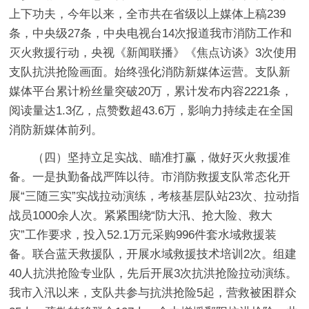
上下功夫，今年以来，全市共在省级以上媒体上稿239
条，中央级27条，中央电视台14次报道我市消防工作和
灭火救援行动，央视《新闻联播》《焦点访谈》3次使用
支队抗洪抢险画面。始终强化消防新媒体运营。支队新
媒体平台累计粉丝量突破20万，累计发布内容2221条，
阅读量达1.3亿，点赞数超43.6万，影响力持续走在全国
消防新媒体前列。
（四）坚持立足实战、瞄准打赢，做好灭火救援准
备。一是执勤备战严阵以待。
市消防救援支队常态化开
展“三随三实”实战拉动演练，考核基层队站23次、拉动指
战员1000余人次。紧紧围绕“防大汛、抢大险、救大
灾”工作要求，投入52.1万元采购996件套水域救援装
备。联合蓝天救援队，开展水域救援技术培训2次。组建
40人抗洪抢险专业队，先后开展3次抗洪抢险拉动演练。
我市入汛以来，支队共参与抗洪抢险5起，营救被困群众