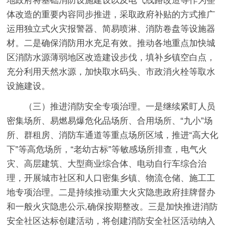
地政府将基础消防设施建设以及电气线路改造等作为整
体改造的重要内容同步推进，采取政府补贴的方式推广
运用独立式火灾报警器、简易喷淋、消防卷盘等设施器
材。
二是确保消防用水充足有效。
推动各地重点加快城
区消防水源薄弱地区改造建设步伐，填补乡镇空白点，
充分利用天然水源，加快取水码头、市政消火栓等取水
设施建设。
（三）推进消防安全专项治理。一是
继续紧盯人员
密集场所、易燃易爆危化品场所、合用场所、“九小”场
所、群租房、消防车通道等重点场所区域，推进“高大化
下”等高危场所，“老幼古标”等敏感场所排查，电气火
灾、高层建筑、大型商业综合体、电动自行车综合治
理，开展城市社区和人口密集乡镇、物流仓储、施工工
地专项治理。
二是
持续推动重大火灾隐患政府挂牌督办
和一般火灾隐患公示,确保按期整改。三是加快推进消防
安全社区达标创建活动，将创建消防安全社区活动纳入