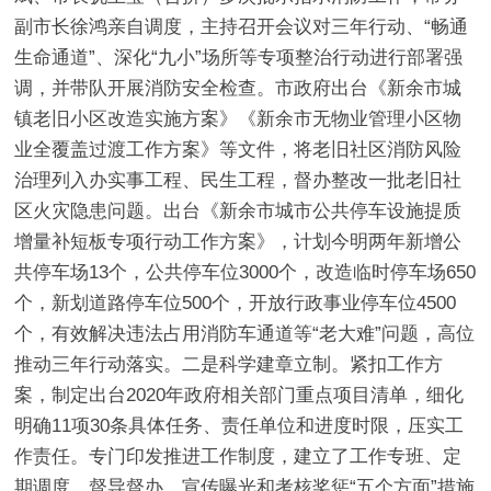
副市长徐鸿亲自调度，主持召开会议对三年行动、“畅通
生命通道”、深化“九小”场所等专项整治行动进行部署强
调，并带队开展消防安全检查。市政府出台《新余市城
镇老旧小区改造实施方案》《新余市无物业管理小区物
业全覆盖过渡工作方案》等文件，将老旧社区消防风险
治理列入办实事工程、民生工程，督办整改一批老旧社
区火灾隐患问题。出台《新余市城市公共停车设施提质
增量补短板专项行动工作方案》，计划今明两年新增公
共停车场13个，公共停车位3000个，改造临时停车场650
个，新划道路停车位500个，开放行政事业停车位4500
个，有效解决违法占用消防车通道等“老大难”问题，高位
推动三年行动落实。
二是科学建章立制。
紧扣工作方
案，制定出台2020年政府相关部门重点项目清单，细化
明确11项30条具体任务、责任单位和进度时限，压实工
作责任。专门印发推进工作制度，建立了工作专班、定
期调度、督导督办、宣传曝光和考核奖惩“五个方面”措施