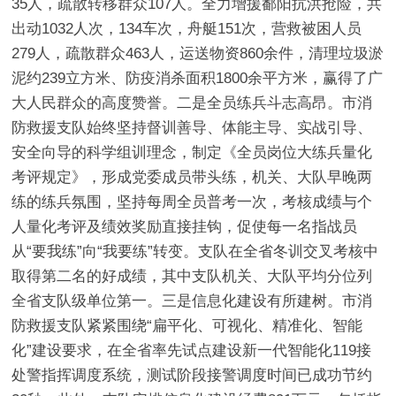
35人，疏散转移群众107人。全力增援鄱阳抗洪抢险，共
出动1032人次，134车次，舟艇151次，营救被困人员
279人，疏散群众463人，运送物资860余件，清理垃圾淤
泥约239立方米、防疫消杀面积1800余平方米，赢得了广
大人民群众的高度赞誉。
二是全员练兵斗志高昂。
市消
防救援支队始终坚持督训善导、体能主导、实战引导、
安全向导的科学组训理念，制定《全员岗位大练兵量化
考评规定》，形成党委成员带头练，机关、大队早晚两
练的练兵氛围，坚持每周全员普考一次，考核成绩与个
人量化考评及绩效奖励直接挂钩，促使每一名指战员
从“要我练”向“我要练”转变。支队在全省冬训交叉考核中
取得第二名的好成绩，其中支队机关、大队平均分位列
全省支队级单位第一。
三是信息化建设有所建树。
市消
防救援支队紧紧围绕“扁平化、可视化、精准化、智能
化”建设要求，在全省率先试点建设新一代智能化119接
处警指挥调度系统，测试阶段接警调度时间已成功节约