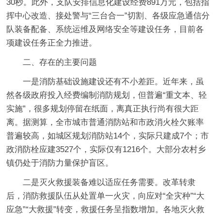
30秒。此外，支队安排信息化建设经费891万元，包括指
挥中心改造、接处警与“三台合一”切割、各级应急通信分
队装备配备、系统运维及网络安全等建设任务，目前各
项建设任务正全力推进。
二、存在的主要问题
一是消防基础设施建设还有不小差距。
近年来，虽
然各级政府投入经费编制消防规划，但普遍“重文本、轻
实施”，很多规划停留在纸面，离真正执行尚有很大距
离。据测算，全市城市普通消防站和市政消火栓欠账率
普遍较高，如城区规划消防站14个，实际只建成7个；市
政消防栓应建3527个，实际仅有1216个。大部分农村乡
镇仍处于消防力量保护盲区。
二是灭火救援装备难以适应任务需要。
改革转隶
后，消防救援队伍从处置单一火灾，向应对“全灾种”“大
应急”“大救援”转变，救援任务呈指数增加。各地灭火救