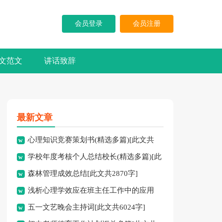
会员登录
会员注册
文范文
讲话致辞
最新文章
心理知识竞赛策划书(精选多篇)[此文共
学校年度考核个人总结校长(精选多篇)[此
5937字]
森林管理成效总结[此文共2870字]
文共7741字]
浅析心理学效应在班主任工作中的应用
五一文艺晚会主持词[此文共6024字]
[此文共3828字]