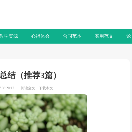
教学资源
心得体会
合同范本
实用范文
论
总结（推荐3篇）
08:20:17
阅读全文
下载本文