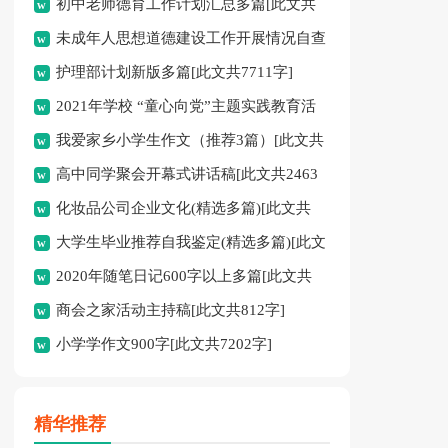
初中老师德育工作计划汇总多篇[此文共
未成年人思想道德建设工作开展情况自查
11627字]
护理部计划新版多篇[此文共7711字]
报告[此文共12435字]
2021年学校 “童心向党”主题实践教育活
我爱家乡小学生作文（推荐3篇）[此文共
动方案[此文共1080字]
高中同学聚会开幕式讲话稿[此文共2463
1167字]
化妆品公司企业文化(精选多篇)[此文共
字]
大学生毕业推荐自我鉴定(精选多篇)[此文
6398字]
2020年随笔日记600字以上多篇[此文共
共5048字]
商会之家活动主持稿[此文共812字]
2977字]
小学学作文900字[此文共7202字]
精华推荐