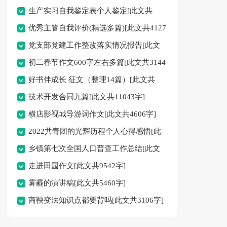
生产实习自我鉴定表个人鉴定[此文共
优秀主管自我评价(精选多篇)[此文共4127
3763字]
党支部党建工作整改落实情况报告[此文
字]
初二春节作文600字左右多篇[此文共3144
共4703字]
好书伴成长 征文（整理14篇）[此文共
字]
技术开发合同九篇[此文共11043字]
7865字]
横店影视城导游词作文[此文共4606字]
2022共青团的光辉历程个人心得感悟[此
乡镇第七次全国人口普查工作总结[此文
文共2385字]
走进田园作文[此文共9542字]
共2086字]
雾霾的演讲稿[此文共5460字]
商鞅变法知识点都要背吗[此文共3106字]