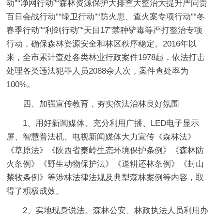
动”“净网行动”“森林资源保护大排查大整治大提升严问责
百日会战行动”“绿卫行动”“防火患、查火案专项行动”“冬
春季行动”“利剑行动”“天目17”禁种铲毒等严打整治专项
行动，确保森林资源安全和林区秩序稳定。2016年以
来，全市累计查处各类林业行政案件1978起，依法打击
处理各类违法犯罪人员2088余人次，案件查处率为
100%。
四、加强宣传教育，夯实依法治林良好氛围
1、用好新闻媒体。充分利用广播、LED电子显示
屏、智慧普法机、电视新闻媒体大力宣传《森林法》
《草原法》《陕西省秦岭生态环境保护条例》《森林防
火条例》《野生动物保护法》《退耕还林条例》《封山
禁牧条例》等涉林法律法规及典型森林案例等内容，取
得了积极成效。
2、实地现身说法。森林公安、林政执法人员利用办