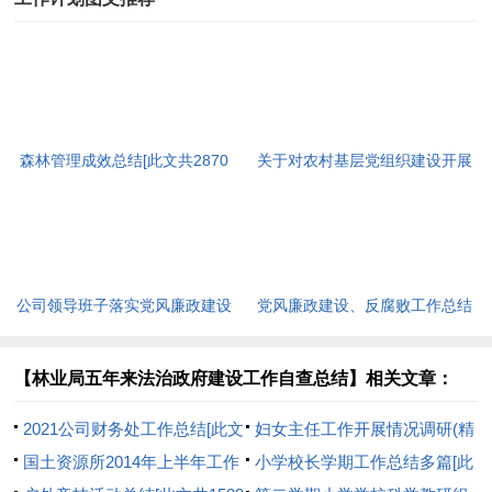
森林管理成效总结[此文共2870
关于对农村基层党组织建设开展
字]
调查研究的报告[此文共4063字]
公司领导班子落实党风廉政建设
党风廉政建设、反腐败工作总结
主体责任情况自查报告[此文共
和党风廉政建设工作自查工作报
3563字]
告[此文共4217字]
【林业局五年来法治政府建设工作自查总结】相关文章：
2021公司财务处工作总结[此文
妇女主任工作开展情况调研(精
共7850字]
国土资源所2014年上半年工作
选多篇)[此文共11597字]
小学校长学期工作总结多篇[此