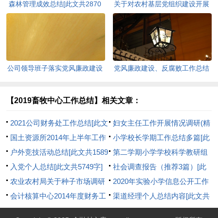
森林管理成效总结[此文共2870
关于对农村基层党组织建设开展
字]
调查研究的报告[此文共4063字]
公司领导班子落实党风廉政建设
党风廉政建设、反腐败工作总结
主体责任情况自查报告[此文共
和党风廉政建设工作自查工作报
3563字]
告[此文共4217字]
【2019畜牧中心工作总结】相关文章：
2021公司财务处工作总结[此文
妇女主任工作开展情况调研(精
共7850字]
国土资源所2014年上半年工作
选多篇)[此文共11597字]
小学校长学期工作总结多篇[此
总结(精选多篇)[此文共14259字]
户外竞技活动总结[此文共1589
文共8346字]
第二学期小学学校科学教研组
字]
入党个人总结[此文共5749字]
工作总结[此文共8133字]
社会调查报告（推荐3篇）[此
农业农村局关于种子市场调研
文共3562字]
2020年实验小学信息公开工作
成果交流发言材料[此文共2237
会计核算中心2014年度财务工
总结[此文共1057字]
渠道经理个人总结内容[此文共
字]
作总结[此文共12814字]
10655字]