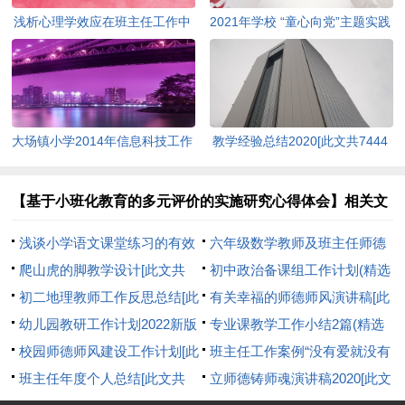
浅析心理学效应在班主任工作中
2021年学校 “童心向党”主题实践
的应用[此文共3828字]
教育活动方案[此文共1080字]
大场镇小学2014年信息科技工作
教学经验总结2020[此文共7444
计划(精选多篇)[此文共4892字]
字]
【基于小班化教育的多元评价的实施研究心得体会】相关文
章：
浅谈小学语文课堂练习的有效
六年级数学教师及班主任师德
性[此文共3139字]
爬山虎的脚教学设计[此文共
师风学习心得体会[此文共1253
初中政治备课组工作计划(精选
7669字]
初二地理教师工作反思总结[此
字]
多篇)[此文共3251字]
有关幸福的师德师风演讲稿[此
文共4597字]
幼儿园教研工作计划2022新版
文共4688字]
专业课教学工作小结2篇(精选
[此文共10424字]
校园师德师风建设工作计划[此
多篇)[此文共10928字]
班主任工作案例“没有爱就没有
文共4783字]
班主任年度个人总结[此文共
教育”[此文共2422字]
立师德铸师魂演讲稿2020[此文