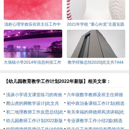
浅析心理学效应在班主任工作中
2021年学校 “童心向党”主题实践
的应用[此文共3828字]
教育活动方案[此文共1080字]
大场镇小学2014年信息科技工作
教学经验总结2020[此文共7444
计划(精选多篇)[此文共4892字]
字]
【幼儿园教育教学工作计划2022年新版】相关文章：
浅谈小学语文课堂练习的有效
六年级数学教师及班主任师德
性[此文共3139字]
爬山虎的脚教学设计[此文共
师风学习心得体会[此文共1253
初中政治备课组工作计划(精选
7669字]
初二地理教师工作反思总结[此
字]
多篇)[此文共3251字]
有关幸福的师德师风演讲稿[此
文共4597字]
幼儿园教研工作计划2022新版
文共4688字]
专业课教学工作小结2篇(精选