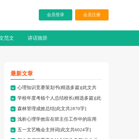
会员登录
会员注册
文范文
讲话致辞
最新文章
心理知识竞赛策划书(精选多篇)[此文共
学校年度考核个人总结校长(精选多篇)[此
5937字]
森林管理成效总结[此文共2870字]
文共7741字]
浅析心理学效应在班主任工作中的应用
五一文艺晚会主持词[此文共6024字]
[此文共3828字]