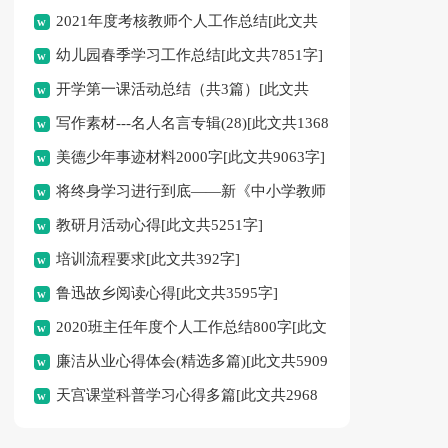
2021年度考核教师个人工作总结[此文共
幼儿园春季学习工作总结[此文共7851字]
767字]
开学第一课活动总结（共3篇）[此文共
写作素材---名人名言专辑(28)[此文共1368
2864字]
美德少年事迹材料2000字[此文共9063字]
字]
将终身学习进行到底——新《中小学教师
教研月活动心得[此文共5251字]
职业道德规范》学习体会(精选多篇)[此文共
培训流程要求[此文共392字]
6382字]
鲁迅故乡阅读心得[此文共3595字]
2020班主任年度个人工作总结800字[此文
廉洁从业心得体会(精选多篇)[此文共5909
共6279字]
天宫课堂科普学习心得多篇[此文共2968
字]
字]