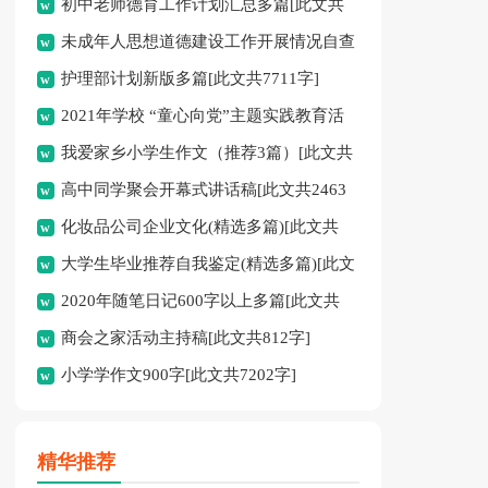
初中老师德育工作计划汇总多篇[此文共
未成年人思想道德建设工作开展情况自查
11627字]
护理部计划新版多篇[此文共7711字]
报告[此文共12435字]
2021年学校 “童心向党”主题实践教育活
我爱家乡小学生作文（推荐3篇）[此文共
动方案[此文共1080字]
高中同学聚会开幕式讲话稿[此文共2463
1167字]
化妆品公司企业文化(精选多篇)[此文共
字]
大学生毕业推荐自我鉴定(精选多篇)[此文
6398字]
2020年随笔日记600字以上多篇[此文共
共5048字]
商会之家活动主持稿[此文共812字]
2977字]
小学学作文900字[此文共7202字]
精华推荐