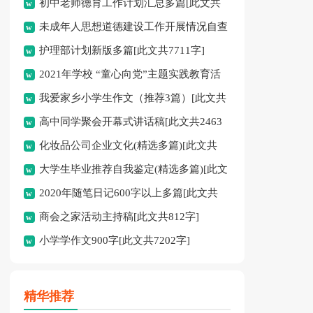
初中老师德育工作计划汇总多篇[此文共
未成年人思想道德建设工作开展情况自查
11627字]
护理部计划新版多篇[此文共7711字]
报告[此文共12435字]
2021年学校 “童心向党”主题实践教育活
我爱家乡小学生作文（推荐3篇）[此文共
动方案[此文共1080字]
高中同学聚会开幕式讲话稿[此文共2463
1167字]
化妆品公司企业文化(精选多篇)[此文共
字]
大学生毕业推荐自我鉴定(精选多篇)[此文
6398字]
2020年随笔日记600字以上多篇[此文共
共5048字]
商会之家活动主持稿[此文共812字]
2977字]
小学学作文900字[此文共7202字]
精华推荐