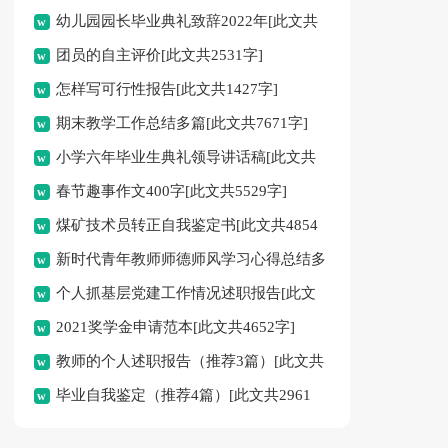
幼儿园园长毕业典礼致辞2022年[此文共
团员的自主评价[此文共2531字]
3499字]
怎样写可行性报告[此文共1427字]
期末教学工作总结多篇[此文共7671字]
小学六年毕业生典礼领导讲话稿[此文共
春节趣事作文400字[此文共5529字]
4532字]
煤矿技术员转正自我鉴定书[此文共4854
新时代青年教师师德师风学习心得总结多
字]
个人抓基层党建工作情况述职报告[此文
篇[此文共12559字]
2021奖学金申请范本[此文共4652字]
共2027字]
教师的个人述职报告（推荐3篇）[此文共
毕业自我鉴定（推荐4篇）[此文共2961
2673字]
字]