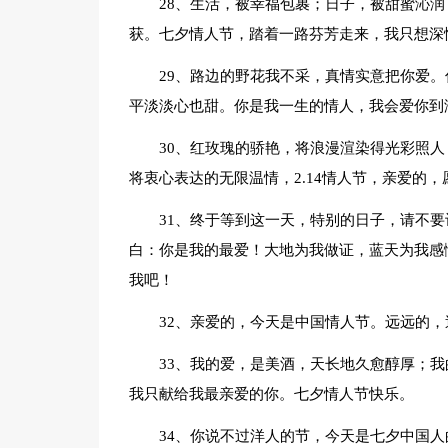
28、生活，被幸福包裹；日子，被甜蜜沁
获。七夕情人节，踏着一路芬芳走来，我只想深
29、路边的野花我不采，真情实意把你爱
平淡淡心也甜。你是我一生的情人，我会爱你到
30、红玫瑰的骄艳，将浪漫渲染得光彩照
将衷心表达的无限温情，2.14情人节，亲爱的
31、终于等到这一天，特别的日子，请不
白：你是我的最爱！大地为我做证，蓝天为我感
我吧！
32、亲爱的，今天是中国情人节。远远的
33、我的爱，是美酒，天长地久愈醇厚；
我只献给我最亲爱的你。七夕情人节快乐。
34、你说不过洋人的节，今天是七夕中国