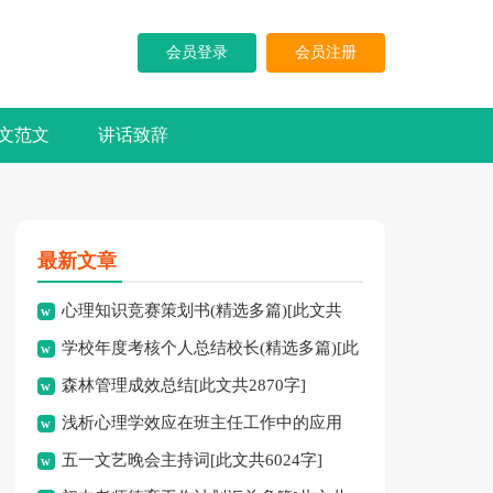
会员登录
会员注册
文范文
讲话致辞
最新文章
心理知识竞赛策划书(精选多篇)[此文共
学校年度考核个人总结校长(精选多篇)[此
5937字]
森林管理成效总结[此文共2870字]
文共7741字]
浅析心理学效应在班主任工作中的应用
五一文艺晚会主持词[此文共6024字]
[此文共3828字]