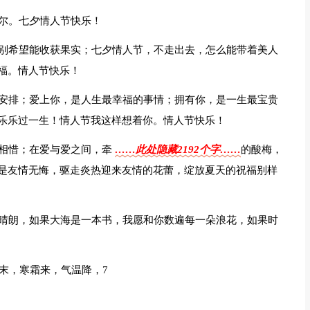
与尔。七夕情人节快乐！
，别希望能收获果实；七夕情人节，不走出去，怎么能带着美人
福。情人节快乐！
的安排；爱上你，是人生最幸福的事情；拥有你，是一生最宝贵
乐乐过一生！情人节我这样想着你。情人节快乐！
心相惜；在爱与爱之间，牵
……此处隐藏2192个字……
的酸梅，
是友情无悔，驱走炎热迎来友情的花蕾，绽放夏天的祝福别样
待晴朗，如果大海是一本书，我愿和你数遍每一朵浪花，如果时
秋末，寒霜来，气温降，7