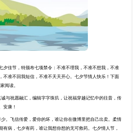
七夕佳节，特颁布七项禁令：不准不理我，不准不想我，不准
，不准不回我短信，不准不天天开心。七夕节情人快乐！下面
大家阅读。
真诚与祝愿融汇，编辑字字珠玑，让祝福穿越记忆中的往昔，传
、安康！
年少。飞信传爱，爱你的坏，谁让你在微博里把自己出卖。柔情
期有病，七夕有药，谁让我想你想的无可救药。七夕情人节，