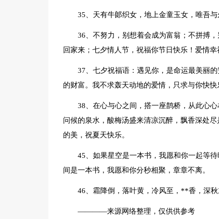
35、天有牛郞织女，地上金童玉女，唯吾
36、不努力，别想着会成为富翁；不拼搏
回家来；七夕情人节，祝福你节日快乐！爱情幸
37、七夕祝福语：遇见你，是命运最美丽
的财富。我不求轰天动地的爱情，只求与你快快
38、在心与心之间，搭一座鹊桥，从此心
问候的泉水，酸梅汤盛来清凉沉醉，飘香深处尽
的美，祝夏天快乐。
45、如果星空是一本书，我愿和你一起等
间是一本书，我愿和你分秒相聚，章章不离。
46、霜降倒，落叶黄，冷风至，**香，深
————来源网络整理，仅供供参考