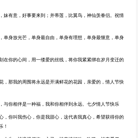
情，妹有意，好事要来到；并蒂莲，比翼鸟，神仙羡眷侣。祝情
乐，单身放光芒，单身最自由，单身有理想，单身最惬意，单身
福刻在你的心间，用一缕爱的丝线，将你我紧紧绑在岁月变迁的
鲜花，那我的周围将永远是开满鲜花的花园，亲爱的，情人节快
美，与你相伴是一种福，我和你相伴到永远。七夕情人节快乐
死心，你叫我伤心，你是我甜心，这代表我真心，希望获得你的
乐！