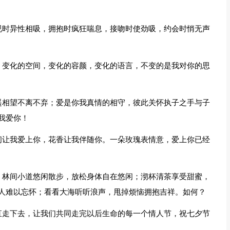
视时异性相吸，拥抱时疯狂喘息，接吻时使劲吸，约会时悄无声
，变化的空间，变化的容颜，变化的语言，不变的是我对你的思
遥相望不离不弃；爱是你我真情的相守，彼此关怀执子之手与子
我爱你！
间让我爱上你，花香让我伴随你。一朵玫瑰表情意，爱上你已经
：林间小道悠闲散步，放松身体自在悠闲；沏杯清茶享受甜蜜，
人难以忘怀；看看大海听听浪声，甩掉烦恼拥抱吉祥。如何？
直走下去，让我们共同走完以后生命的每一个情人节，祝七夕节