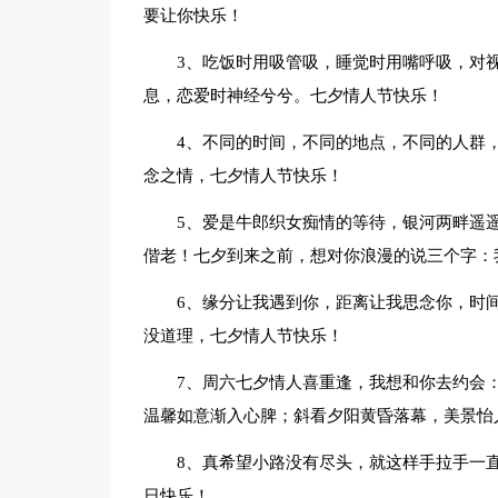
要让你快乐！
3、吃饭时用吸管吸，睡觉时用嘴呼吸，对
息，恋爱时神经兮兮。七夕情人节快乐！
4、不同的时间，不同的地点，不同的人群
念之情，七夕情人节快乐！
5、爱是牛郎织女痴情的等待，银河两畔遥
偕老！七夕到来之前，想对你浪漫的说三个字：
6、缘分让我遇到你，距离让我思念你，时
没道理，七夕情人节快乐！
7、周六七夕情人喜重逢，我想和你去约会
温馨如意渐入心脾；斜看夕阳黄昏落幕，美景怡
8、真希望小路没有尽头，就这样手拉手一
日快乐！