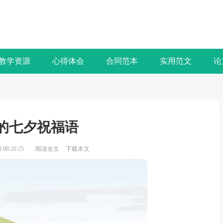
教学资源
心得体会
合同范本
实用范文
论
的七夕祝福语
08:20:25
阅读全文
下载本文