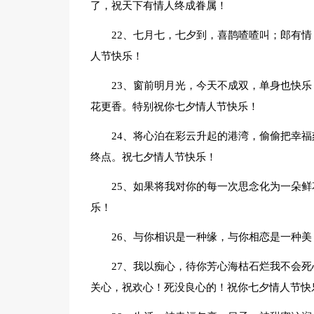
了，祝天下有情人终成眷属！
22、七月七，七夕到，喜鹊喳喳叫；郎有
人节快乐！
23、窗前明月光，今天不成双，单身也快
花更香。特别祝你七夕情人节快乐！
24、将心泊在彩云升起的港湾，偷偷把幸
终点。祝七夕情人节快乐！
25、如果将我对你的每一次思念化为一朵
乐！
26、与你相识是一种缘，与你相恋是一种
27、我以痴心，待你芳心海枯石烂我不会
关心，祝欢心！死没良心的！祝你七夕情人节快