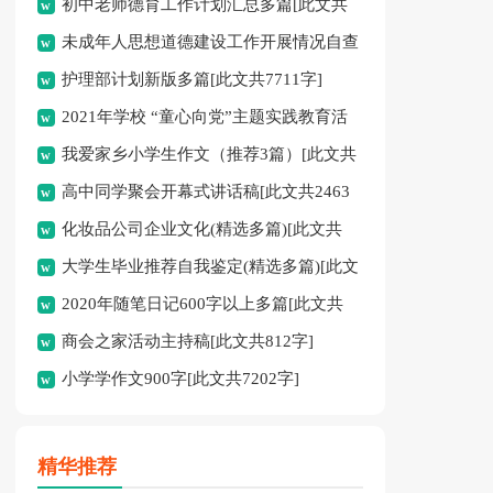
初中老师德育工作计划汇总多篇[此文共
未成年人思想道德建设工作开展情况自查
11627字]
护理部计划新版多篇[此文共7711字]
报告[此文共12435字]
2021年学校 “童心向党”主题实践教育活
我爱家乡小学生作文（推荐3篇）[此文共
动方案[此文共1080字]
高中同学聚会开幕式讲话稿[此文共2463
1167字]
化妆品公司企业文化(精选多篇)[此文共
字]
大学生毕业推荐自我鉴定(精选多篇)[此文
6398字]
2020年随笔日记600字以上多篇[此文共
共5048字]
商会之家活动主持稿[此文共812字]
2977字]
小学学作文900字[此文共7202字]
精华推荐