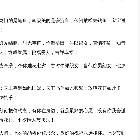
跳龙门的是鲤鱼，容貌美的是会沉鱼，休闲放松去钓鱼，宝宝送
！
，恩爱绵延。时光荏苒，沧海桑田，牛郎织女，真情不渝。知音
人，终成眷属！祝福爱人，吉祥幸福！
今夜奇袭，令你难忘七夕；古时牛郎织女，当代痴男怨女，七夕
好；天上喜鹊如此忙碌，天下书信如此频繁；玫瑰花开如此多
夕快乐！
，刻刻把你想念；有你在身边，就是最好的心愿；没有你我会孤
情花开。七夕情人节快乐！
动人间，七夕的鹊桥化解思念，良好的祝福永远相伴。七夕节到