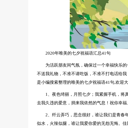
2020年唯美的七夕祝福语汇总41句
为活跃朋友间气氛，确保过一个幸福快乐的
不送我礼物，不准不请吃饭，不准不打电话给我
是小编搜索整理的唯美的七夕祝福语41句,欢迎
1、夜色绮丽，月照七夕；我紧握手机，将
去我久违的爱意，捎来我依然的气息！祝你幸福
2、纤云弄巧，思念很好，谁让我们是青春
似水，火辣似腿，谁让我爱你爱的无怨无悔。佳