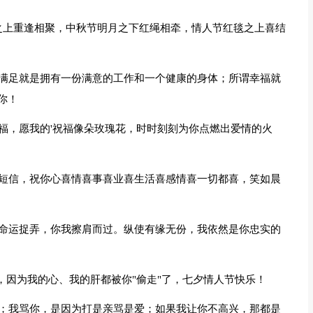
之上重逢相聚，中秋节明月之下红绳相牵，情人节红毯之上喜结
谓满足就是拥有一份满意的工作和一个健康的身体；所谓幸福就
你！
福，愿我的'祝福像朵玫瑰花，时时刻刻为你点燃出爱情的火
喜短信，祝你心喜情喜事喜业喜生活喜感情喜一切都喜，笑如晨
；命运捉弄，你我擦肩而过。纵使有缘无份，我依然是你忠实的
人，因为我的心、我的肝都被你"偷走"了，七夕情人节快乐！
恨；我骂你，是因为打是亲骂是爱；如果我让你不高兴，那都是