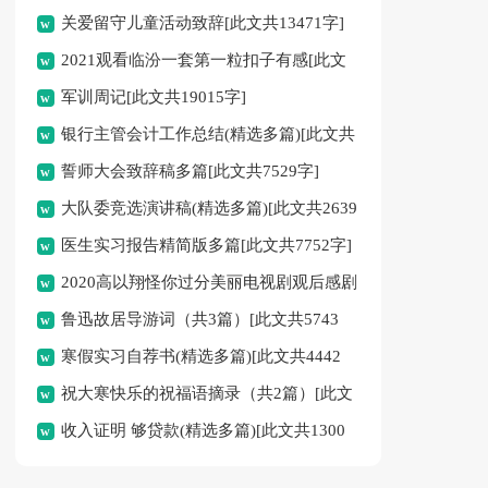
关爱留守儿童活动致辞[此文共13471字]
2021观看临汾一套第一粒扣子有感[此文
军训周记[此文共19015字]
共4179字]
银行主管会计工作总结(精选多篇)[此文共
誓师大会致辞稿多篇[此文共7529字]
10430字]
大队委竞选演讲稿(精选多篇)[此文共2639
医生实习报告精简版多篇[此文共7752字]
字]
2020高以翔怪你过分美丽电视剧观后感剧
鲁迅故居导游词（共3篇）[此文共5743
评多篇【汇总】[此文共4680字]
寒假实习自荐书(精选多篇)[此文共4442
字]
祝大寒快乐的祝福语摘录（共2篇）[此文
字]
收入证明 够贷款(精选多篇)[此文共1300
共7774字]
字]