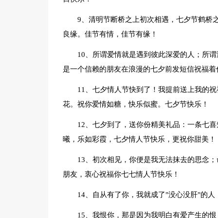
9、清明节断桥之上初次相遇，七夕节鹤桥
良缘。佳节有情，佳节有缘！
10、所谓爱情就是遇到彼此深爱的人；所
是一个信赖的朋友在浪漫的七夕前发短信祝福着
11、七夕情人节快到了！我提前送上我的祝
花。祝你爱情如糖，快乐似蜜。七夕节快乐！
12、七夕到了，送你份精美礼品：一条七
曦，乐如彩霞，七夕情人节快乐，更祝你甜美！
13、初次相见，你便是我无法抹去的思念
朋友，衷心祝福你七七情人节快乐！
14、自从有了你，我就成了"没心没肝"的
15、我恨你，那是因为我明白有爱产生的