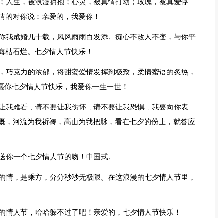
润；人生，被浪漫拥抱；心灵，被真情打动；玫瑰，被真爱俘
情的对你说：亲爱的，我爱你！
。你我成婚几十载，风风雨雨白发添。痴心不改人不变，与你平
海枯石烂。七夕情人节快乐！
人，巧克力的浓郁，将甜蜜爱情发挥到极致，柔情蜜语的炙热，
，愿你七夕情人节快乐，我爱你一生一世！
要让我难看，请不要让我伤怀，请不要让我恐惧，我要向你表
慨，河流为我祈祷，高山为我把脉，看在七夕的份上，就答应
，送你一个七夕情人节的吻！中国式。
我的情，是乘方，分分秒秒无极限。在这浪漫的七夕情人节里，
人的情人节，哈哈躲不过了吧！亲爱的，七夕情人节快乐！