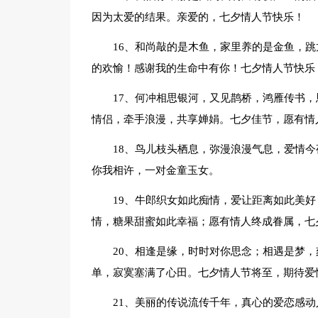
因为太爱的结果。亲爱的，七夕情人节快乐！
16、和尚敲的是木鱼，家里养的是金鱼，
的欢愉！感谢我的生命中有你！七夕情人节快乐
17、何冲相思银河，又见鹊桥，鸿雁传书
情侣，牵手浪漫，共享婵娟。七夕佳节，愿有情
18、鸟儿枝头栖息，弥漫浪漫气息，爱情
你我相许，一对金童玉女。
19、牛郎织女如此痴情，爱让距离如此美
情，糖果甜蜜如此幸福；愿有情人终成眷属，七
20、相逢是缘，时时对你思念；相遇是梦
单，寂寞塞满了心田。七夕情人节将至，期待爱
21、美丽的传说流传千年，真心的爱恋感