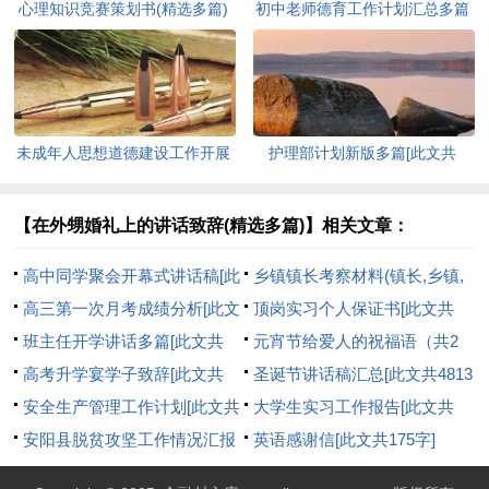
心理知识竞赛策划书(精选多篇)
初中老师德育工作计划汇总多篇
[此文共5937字]
[此文共11627字]
未成年人思想道德建设工作开展
护理部计划新版多篇[此文共
情况自查报告[此文共12435字]
7711字]
【在外甥婚礼上的讲话致辞(精选多篇)】相关文章：
高中同学聚会开幕式讲话稿[此
乡镇镇长考察材料(镇长,乡镇,
文共2463字]
高三第一次月考成绩分析[此文
考察)[此文共4881字]
顶岗实习个人保证书[此文共
共1253字]
班主任开学讲话多篇[此文共
1897字]
元宵节给爱人的祝福语（共2
7010字]
高考升学宴学子致辞[此文共
篇）[此文共5578字]
圣诞节讲话稿汇总[此文共4813
2061字]
安全生产管理工作计划[此文共
字]
大学生实习工作报告[此文共
1083字]
安阳县脱贫攻坚工作情况汇报
12321字]
英语感谢信[此文共175字]
[此文共6395字]