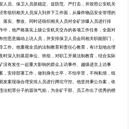
室人员、保卫人员抓稳定、促防范、严打击，并按照公安机关
经常组织相关人员深入到井下工作面，从爆炸物品安全管理的
、落实、整改。同时还组织相关人员对全矿涉爆人员进行排
作中，他严格落实上级公安机关交办的各项工作任务，全面对
布控恶意煽动上访人员，并安排保卫人员会同相关职能部门，
导工作。他重视全员的法制教育和责任心教育，有计划地合理
及时深入到基层单位、班组，对职工开展法制教育，结合实际
矿没有发生一起重大影响的群众上访事件、越级进京上访事
案，安排部署工作，做到身先士卒，不怕辛苦，不徇私情，组
易发案现场合理安排人员进行蹲坑守控。他坚持秉公办案，依
违法犯罪分子的嚣张气焰，为全矿干部、员工作出了优秀的榜