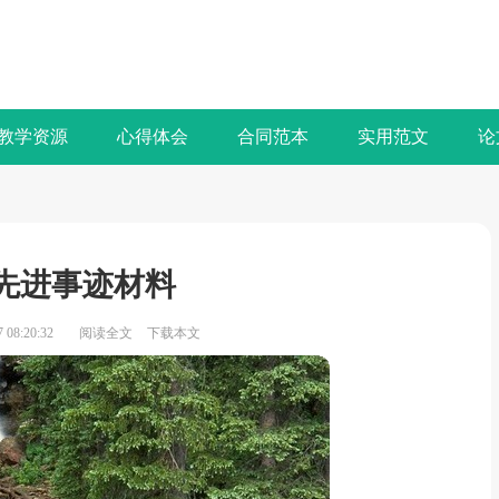
教学资源
心得体会
合同范本
实用范文
论
先进事迹材料
08:20:32
阅读全文
下载本文