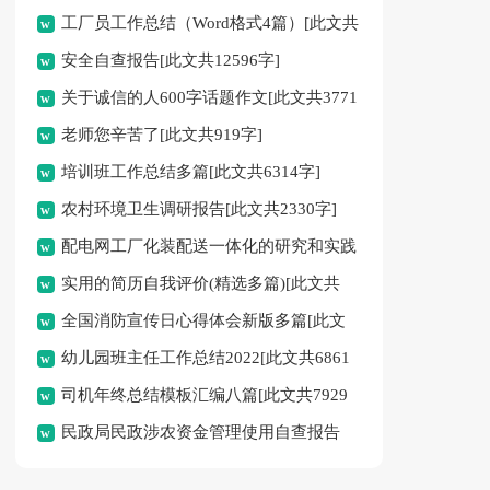
工厂员工作总结（Word格式4篇）[此文共
安全自查报告[此文共12596字]
4901字]
关于诚信的人600字话题作文[此文共3771
老师您辛苦了[此文共919字]
字]
培训班工作总结多篇[此文共6314字]
农村环境卫生调研报告[此文共2330字]
配电网工厂化装配送一体化的研究和实践
实用的简历自我评价(精选多篇)[此文共
[此文共1961字]
全国消防宣传日心得体会新版多篇[此文
1541字]
幼儿园班主任工作总结2022[此文共6861
共5863字]
司机年终总结模板汇编八篇[此文共7929
字]
民政局民政涉农资金管理使用自查报告
字]
[此文共8345字]