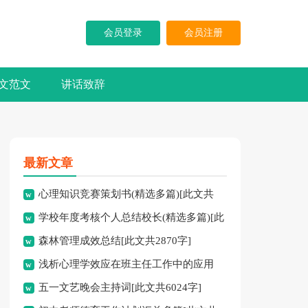
会员登录
会员注册
文范文
讲话致辞
最新文章
心理知识竞赛策划书(精选多篇)[此文共
学校年度考核个人总结校长(精选多篇)[此
5937字]
森林管理成效总结[此文共2870字]
文共7741字]
浅析心理学效应在班主任工作中的应用
五一文艺晚会主持词[此文共6024字]
[此文共3828字]