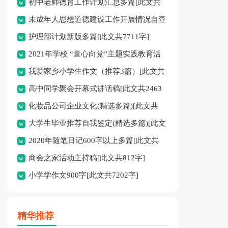
初中老师德育工作计划汇总多篇[此文共
未成年人思想道德建设工作开展情况自查
11627字]
护理部计划新版多篇[此文共7711字]
报告[此文共12435字]
2021年学校 “童心向党”主题实践教育活
我爱家乡小学生作文（推荐3篇）[此文共
动方案[此文共1080字]
高中同学聚会开幕式讲话稿[此文共2463
1167字]
化妆品公司企业文化(精选多篇)[此文共
字]
大学生毕业推荐自我鉴定(精选多篇)[此文
6398字]
2020年随笔日记600字以上多篇[此文共
共5048字]
商会之家活动主持稿[此文共812字]
2977字]
小学学作文900字[此文共7202字]
精华推荐