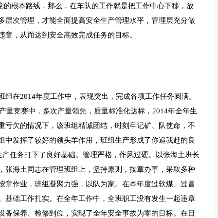
是党的根本路线，那么，在车队的工作就是把工作中心下移，放
多层次管理，才能全面提高安全生产管理水平，管理层充分做
违章，从而达到安全高效完成任务的目标。
组在2014年度工作中，表现突出，完成各项工作任务圆满。
月产量竞赛中，多次产量领先，质量标准化达标，2014年全年生
重亏欠的情况下，该班组精诚团结，时刻牢记矿、队使命，不
组中发挥了较好的领头羊作用，班组生产形成了你追我赶的良
吨生产任务打下了良好基础。管理严格，作风过硬。以张海土班长
，张海土同志在管理班组上，坚持原则，按章办事，采取多种
按章作业，班组凝聚力强，以队为家。在本年度过软煤、过冒
。基础工作扎实。在全年工作中，全班职工没有发生一起违章
设备保养、检修到位，实现了全年安全事故为零的目标。在日