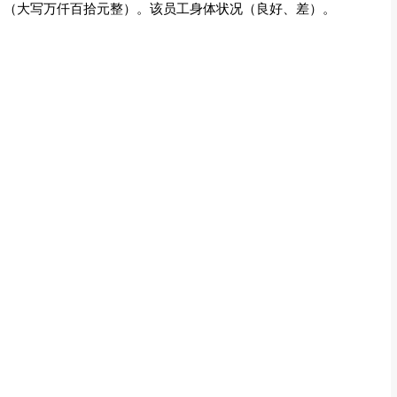
)元。（大写万仟百拾元整）。该员工身体状况（良好、差）。