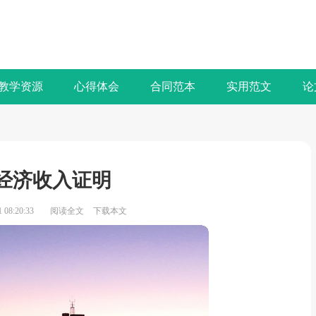
教学资源
心得体会
合同范本
实用范文
论
经济收入证明
08:20:33
阅读全文
下载本文