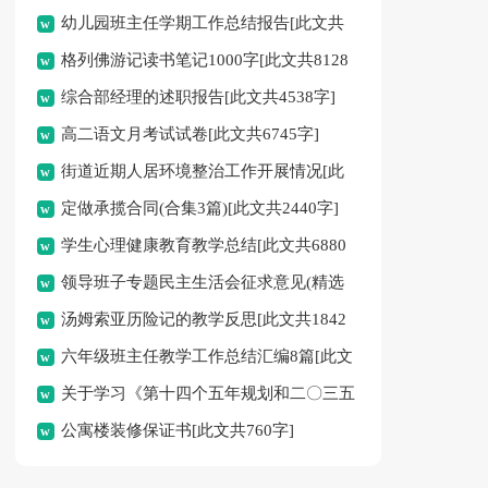
幼儿园班主任学期工作总结报告[此文共
格列佛游记读书笔记1000字[此文共8128
3957字]
综合部经理的述职报告[此文共4538字]
字]
高二语文月考试试卷[此文共6745字]
街道近期人居环境整治工作开展情况[此
定做承揽合同(合集3篇)[此文共2440字]
文共639字]
学生心理健康教育教学总结[此文共6880
领导班子专题民主生活会征求意见(精选
字]
汤姆索亚历险记的教学反思[此文共1842
多篇)[此文共3695字]
六年级班主任教学工作总结汇编8篇[此文
字]
关于学习《第十四个五年规划和二〇三五
共12674字]
公寓楼装修保证书[此文共760字]
年远景目标的建议》的心得体会[此文共1365
字]