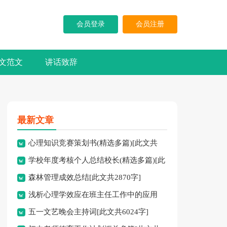
会员登录
会员注册
文范文
讲话致辞
最新文章
心理知识竞赛策划书(精选多篇)[此文共
学校年度考核个人总结校长(精选多篇)[此
5937字]
森林管理成效总结[此文共2870字]
文共7741字]
浅析心理学效应在班主任工作中的应用
五一文艺晚会主持词[此文共6024字]
[此文共3828字]