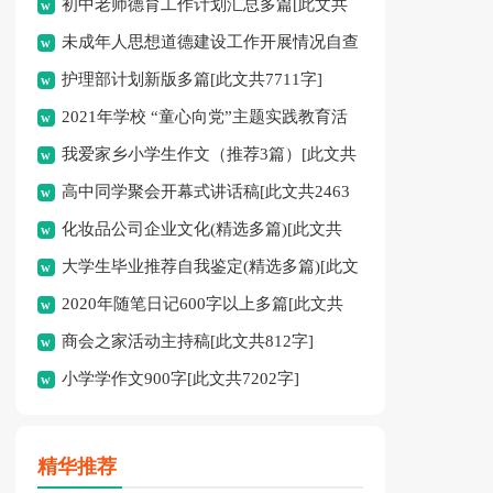
初中老师德育工作计划汇总多篇[此文共
未成年人思想道德建设工作开展情况自查
11627字]
护理部计划新版多篇[此文共7711字]
报告[此文共12435字]
2021年学校 “童心向党”主题实践教育活
我爱家乡小学生作文（推荐3篇）[此文共
动方案[此文共1080字]
高中同学聚会开幕式讲话稿[此文共2463
1167字]
化妆品公司企业文化(精选多篇)[此文共
字]
大学生毕业推荐自我鉴定(精选多篇)[此文
6398字]
2020年随笔日记600字以上多篇[此文共
共5048字]
商会之家活动主持稿[此文共812字]
2977字]
小学学作文900字[此文共7202字]
精华推荐