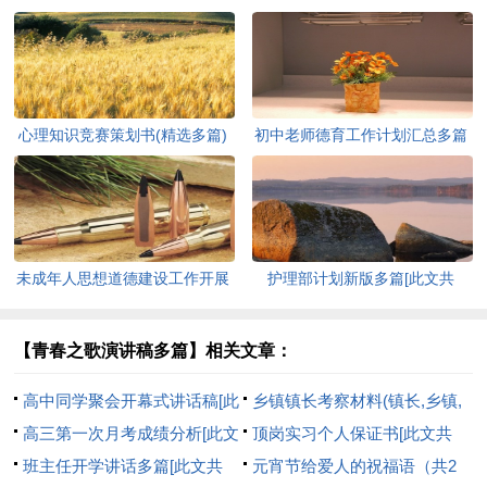
心理知识竞赛策划书(精选多篇)
初中老师德育工作计划汇总多篇
[此文共5937字]
[此文共11627字]
未成年人思想道德建设工作开展
护理部计划新版多篇[此文共
情况自查报告[此文共12435字]
7711字]
【青春之歌演讲稿多篇】相关文章：
高中同学聚会开幕式讲话稿[此
乡镇镇长考察材料(镇长,乡镇,
文共2463字]
高三第一次月考成绩分析[此文
考察)[此文共4881字]
顶岗实习个人保证书[此文共
共1253字]
班主任开学讲话多篇[此文共
1897字]
元宵节给爱人的祝福语（共2