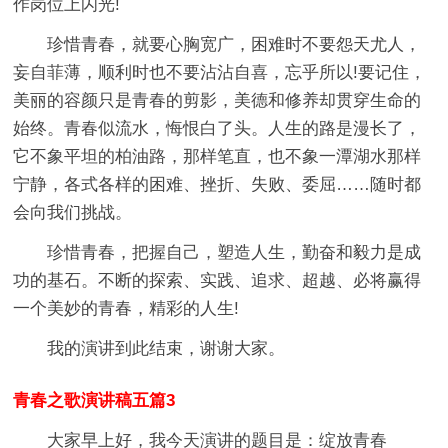
作岗位上闪光!
珍惜青春，就要心胸宽广，困难时不要怨天尤人，
妄自菲薄，顺利时也不要沾沾自喜，忘乎所以!要记住，
美丽的容颜只是青春的剪影，美德和修养却贯穿生命的
始终。青春似流水，悔恨白了头。人生的路是漫长了，
它不象平坦的柏油路，那样笔直，也不象一潭湖水那样
宁静，各式各样的困难、挫折、失败、委屈……随时都
会向我们挑战。
珍惜青春，把握自己，塑造人生，勤奋和毅力是成
功的基石。不断的探索、实践、追求、超越、必将赢得
一个美妙的青春，精彩的人生!
我的演讲到此结束，谢谢大家。
青春之歌演讲稿五篇3
大家早上好，我今天演讲的题目是：绽放青春