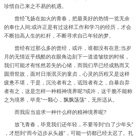
珍惜自己来之不易的机遇。
曾经飞扬在如火的青春，把最美好的热情一览无余
的奉仕人间;或许正是有过这样工作和学习的经历，才会
不断抬高人生的杠杆，不断寻求自己年轻的梦。
曾经有过那么多的曾经，或许，谁都没有在意;当岁
月的无情近乎残酷的在眼角边刻下一道道皱纹的时候，
我们可能才有怅然若失的心绪，而我们早已经成熟而又
圆滑世故，面对日渐泯灭的童贞，心灵的历程又是这样
疲惫不堪，于是，沉沦者有之，诋毁者有之，自暴自弃
者有之，这是怎样一种精神境界呢?或许，这干脆不能称
之为境界，毕竟“一颗心，飘飘荡荡”，无所适从。
而我应当追求一种什么样的精神境界呢?
放飞青春，毕竟我们还年轻，不要等到“白了少年头”
，才想到“而今迈步从头越”，可能一切都已经太迟了。扎