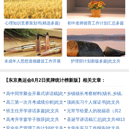
心理知识竞赛策划书(精选多篇)
初中老师德育工作计划汇总多篇
[此文共5937字]
[此文共11627字]
未成年人思想道德建设工作开展
护理部计划新版多篇[此文共
情况自查报告[此文共12435字]
7711字]
【东京奥运会8月2日奖牌统计榜新版】相关文章：
高中同学聚会开幕式讲话稿[此
乡镇镇长考察材料(镇长,乡镇,
文共2463字]
高三第一次月考成绩分析[此文
考察)[此文共4881字]
顶岗实习个人保证书[此文共
共1253字]
班主任开学讲话多篇[此文共
1897字]
元宵节给爱人的祝福语（共2
7010字]
高考升学宴学子致辞[此文共
篇）[此文共5578字]
圣诞节讲话稿汇总[此文共4813
2061字]
安全生产管理工作计划[此文共
字]
大学生实习工作报告[此文共