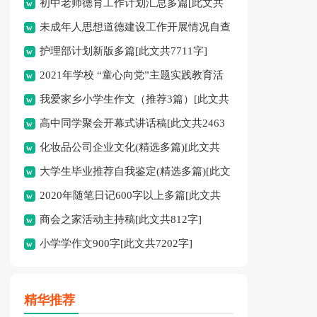
初中老师德育工作计划汇总多篇[此文共
未成年人思想道德建设工作开展情况自查
11627字]
护理部计划新版多篇[此文共7711字]
报告[此文共12435字]
2021年学校 “童心向党”主题实践教育活
我爱家乡小学生作文（推荐3篇）[此文共
动方案[此文共1080字]
高中同学聚会开幕式讲话稿[此文共2463
1167字]
化妆品公司企业文化(精选多篇)[此文共
字]
大学生毕业推荐自我鉴定(精选多篇)[此文
6398字]
2020年随笔日记600字以上多篇[此文共
共5048字]
商会之家活动主持稿[此文共812字]
2977字]
小学学作文900字[此文共7202字]
精华推荐