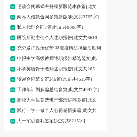
运动会闭幕式主持稿新版范本多篇[此文
向私人借款合同多篇新版[此文共2765字]
共5876字]
私人代理合同7篇[此文共9806字]
医院后勤主任个人述职报告[此文共6610
充分发挥政治优势 夺取疫情防控最后胜利
字]
申报中学高级教师述职报告精选范文[此
——县委理论学习中心组第二次集中学习体
小学英语骨干教师述职报告[此文共2651
文共4328字]
会[此文共1647字]
贸易合同范文汇总6篇[此文共4613字]
字]
工作年计划多篇总结多篇[此文共4997字]
高校大学生竞选班干部演讲稿多篇[此文
践行一学一做个人心得感悟多篇[此文共
共5421字]
大一军训自我鉴定[此文共8215字]
4939字]