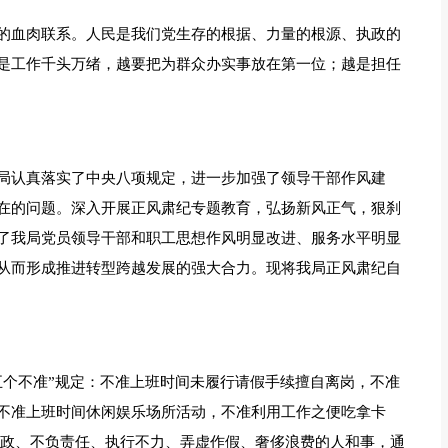
的血肉联系。人民是我们党生存的根据、力量的根源、执政的
是工作千头万绪，越要把为群众办实事放在第一位；越是担任
局认真落实了中央八项规定，进一步加强了领导干部作风建
在的问题。深入开展正风肃纪专题教育，弘扬新风正气，狠刹
了我局党员领导干部和职工思想作风明显改进、服务水平明显
从而形成推进转型跨越发展的强大合力。现将我局正风肃纪自
五个不准”规定：不准上班时间未履行请假手续擅自离岗，不准
不准上班时间休闲娱乐场所活动，不准利用工作之便吃拿卡
怠政、不负责任、执行不力、弄虚作假、奢侈浪费的人和事，通