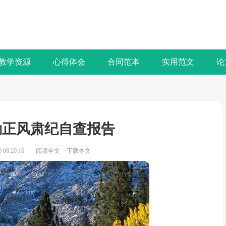
教学资源
心得体会
合同范本
实用范文
论
勤正风肃纪自查报告
08:20:16
阅读全文
下载本文