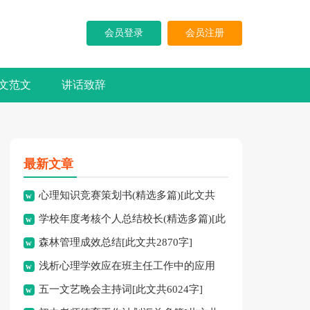
会员登录
会员注册
文范文
讲话致辞
最新文章
心理知识竞赛策划书(精选多篇)[此文共
学校年度考核个人总结校长(精选多篇)[此
5937字]
森林管理成效总结[此文共2870字]
文共7741字]
浅析心理学效应在班主任工作中的应用
五一文艺晚会主持词[此文共6024字]
[此文共3828字]