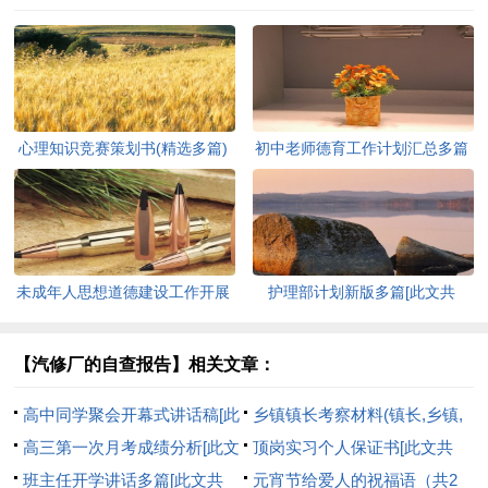
心理知识竞赛策划书(精选多篇)
初中老师德育工作计划汇总多篇
[此文共5937字]
[此文共11627字]
未成年人思想道德建设工作开展
护理部计划新版多篇[此文共
情况自查报告[此文共12435字]
7711字]
【汽修厂的自查报告】相关文章：
高中同学聚会开幕式讲话稿[此
乡镇镇长考察材料(镇长,乡镇,
文共2463字]
高三第一次月考成绩分析[此文
考察)[此文共4881字]
顶岗实习个人保证书[此文共
共1253字]
班主任开学讲话多篇[此文共
1897字]
元宵节给爱人的祝福语（共2