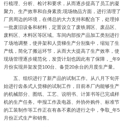
行梳理、分析、检讨和要求，从而逐步提高了员工的凝
聚力、生产效率和自身素质;现场物品方面，进行清理了
厂房周边的环境，在傅总的大力支持和配合下，处理掉
一批废旧设备和材料，定置设立了废铁屑区、废品区、
废料区、木料区等区域。车间内部按产品加工类别进行
了场地调整，使井架和人货梯生产分别集中，缩短了生
产线，简化了搬运环节，从而大大提高了生产效率，使
现场管理逐步规范化，发货计划也因此有了保障，_年9
月份实现井架发货100台、备货20余台的月度生产量。
五、组织进行了新产品的试制工作。
从八月下旬开
始进行齿条式人货梯的试制工作，目前本厂内能够生产
的机械部分、图纸、工艺、说明书、计算书等已完成样
机的生产任务。申报工作及电器、外协外购件、标准节
的工装制作等工作正在有条不紊的进行之中，争取_年5
月份正式生产和销售。