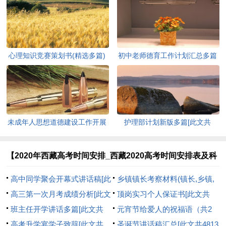
心理知识竞赛策划书(精选多篇)
初中老师德育工作计划汇总多篇
[此文共5937字]
[此文共11627字]
未成年人思想道德建设工作开展
护理部计划新版多篇[此文共
情况自查报告[此文共12435字]
7711字]
【2020年西藏高考时间安排_西藏2020高考时间安排表及科
目】相关文章：
高中同学聚会开幕式讲话稿[此
乡镇镇长考察材料(镇长,乡镇,
文共2463字]
高三第一次月考成绩分析[此文
考察)[此文共4881字]
顶岗实习个人保证书[此文共
共1253字]
班主任开学讲话多篇[此文共
1897字]
元宵节给爱人的祝福语（共2
7010字]
高考升学宴学子致辞[此文共
篇）[此文共5578字]
圣诞节讲话稿汇总[此文共4813