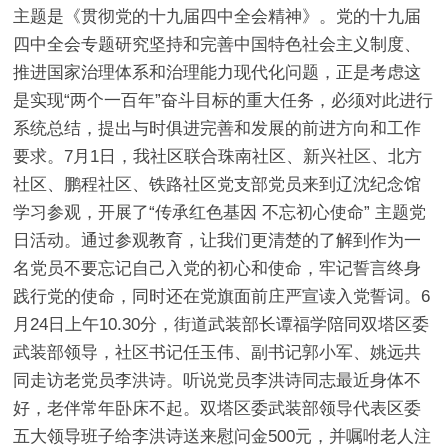
主题是《贯彻党的十九届四中全会精神》。党的十九届
四中全会专题研究坚持和完善中国特色社会主义制度、
推进国家治理体系和治理能力现代化问题，正是考虑这
是实现“两个一百年”奋斗目标的重大任务，必须对此进行
系统总结，提出与时俱进完善和发展的前进方向和工作
要求。7月1日，我社区联合珠南社区、新兴社区、北方
社区、鹏程社区、铁路社区党支部党员来到辽沈纪念馆
学习参观，开展了“传承红色基因 不忘初心使命” 主题党
日活动。通过参观教育，让我们更清楚的了解到作为一
名党员不要忘记自己入党的初心和使命，牢记誓言终身
践行党的使命，同时还在党旗面前庄严宣读入党誓词。6
月24日上午10.30分，街道武装部长谭福学陪同双塔区委
武装部领导，社区书记任玉伟、副书记郭小军、姚远共
同走访老党员李洪诗。听说党员李洪诗同志最近身体不
好，老伴常年卧床不起。双塔区委武装部领导代表区委
五大领导班子给李洪诗送来慰问金500元，并嘱咐老人注