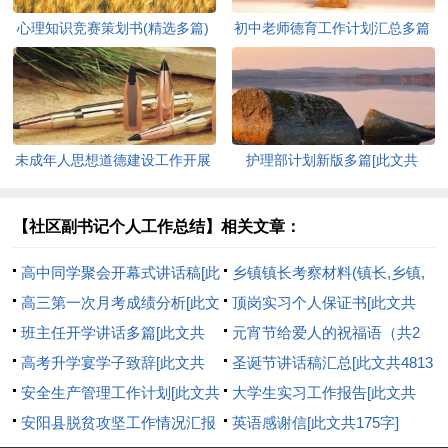
心理知识竞赛策划书(精选多篇)
初中老师德育工作计划汇总多篇
[此文共5937字]
[此文共11627字]
未成年人思想道德建设工作开展
护理部计划新版多篇[此文共
情况自查报告[此文共12435字]
7711字]
【社区副书记个人工作总结】相关文章：
高中同学聚会开幕式讲话稿[此
乡镇镇长考察材料(镇长,乡镇,
文共2463字]
高三第一次月考成绩分析[此文
考察)[此文共4881字]
顶岗实习个人保证书[此文共
共1253字]
班主任开学讲话多篇[此文共
1897字]
元宵节给爱人的祝福语（共2
7010字]
高考升学宴学子致辞[此文共
篇）[此文共5578字]
圣诞节讲话稿汇总[此文共4813
2061字]
安全生产管理工作计划[此文共
字]
大学生实习工作报告[此文共
1083字]
安阳县脱贫攻坚工作情况汇报
12321字]
英语感谢信[此文共175字]