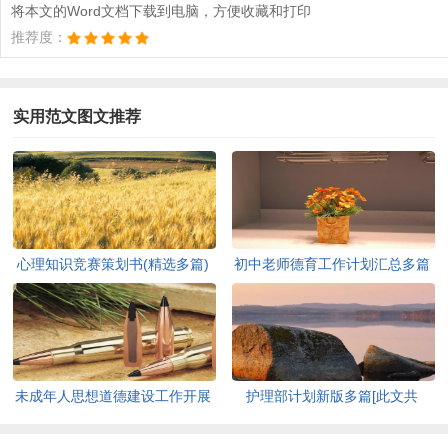
将本文的Word文档下载到电脑，方便收藏和打印
推荐度：
实用范文图文推荐
心理知识竞赛策划书(精选多篇)
初中老师德育工作计划汇总多篇
[此文共5937字]
[此文共11627字]
未成年人思想道德建设工作开展
护理部计划新版多篇[此文共
情况自查报告[此文共12435字]
7711字]