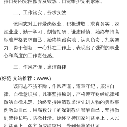
持自身的党性修养及锻炼，自觉维护党的形象。
二、工作踏实，务求实效
该同志对工作爱岗敬业，积极进取，求真务实，兢
兢业业，勤于学习，刻苦钻研，谦虚谨慎。始终坚持高
标准严格要求自己，始终脚踏实地，认真负责，扎实努
力，勇于创新，一心扑在工作上，表现出了强烈的事业
心和高度的工作责任感。
三、作风严谨，廉洁自律
(好范 文站推荐：wwW.)
该同志不骄不躁，作风严谨，遵章守纪，廉洁自
律。自律意识强，凡事坚持原则，严格遵守财经纪律和
廉洁自律规定。始终坚持用清政廉洁先进人物的典型事
例激励自己，用腐败分子的深刻教训警醒自己，坚持做
到警钟长鸣，防微杜渐。始终坚持国家利益至上，人民
利益至上。各方面成绩突出，受到领导的认可。