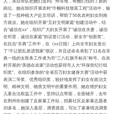
人，亲自带队把她们送到广州等地，帮她们找到了新的
岗位。她在组织开展农村“巾帼科技致富工程”活动中，输
送了一批种植大户赴京培训，帮助了50名农村妇女到南
方就业。她在组织开展“五好文明家庭”创建活动中，结
合“诚信在xx”，组织广大妇女开展了“诚信在夫妻，诚信
在邻里，诚信在家庭”协议签订活动，获全市“创新奖”。
在抗击“非典”工作中，在《xx日报》上向全市妇女发出
了“不让脏乱差进我家”倡议，并且还命名表彰了11名在非
典一线的女医务工作者为市“三八红旗手标兵”称号。在农
村开展的“美德在农家”活动也获得市人大“环保世纪行组
织奖”。在组织参加的“全省百万妇女健身大赛”活动中获
表演二等奖、优秀组织奖，较好地发挥了妇女在政治文
明、精神文明、物质文明中的重要作用。她在维护妇女
儿童合法权益工作中，坚持以点带面，全面铺开，去年
在荆州街创建了反家暴工作站，招募社区反家暴志愿者
20多名，她深入基层，调查摸底，写出了家暴情况调查