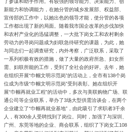
了参谋和助手作用。有较强的领导能力、决策能力、创
新能力和协调能力，在她分管的城乡发展部、权益部、
宣传部的工作中，以她出色的领导才能，使分管的各项
工作都出现了新的局面。随着我市国企改革的步伐加快
和农村产业化的迅猛调整，一大批下岗女工和农村剩余
劳动力的寻岗问题成为妇联急待研究的课题，为此，她
与同志们一起调查研究，内外考察，广泛联系，采取了
一系列积极有效的措施，做了大量的政府所急、妇女所
需、妇联所能的工作，受到了全社会的好评。去年，她
在组织开展“巾帼文明示范岗”的活动上，全市有138个岗
位成为市级“巾帼文明示范岗”受到表彰。她在组织开
展“巾帼再就业工程”的活动中，多次与美联购物广场、联
通公司等企业联系，举办了3场大型供需洽谈会，在两个
企业建立了“巾帼再就业基地”，由此吸引了求职者3千余
人，有300余人受聘找到了岗位。同时，加强了与深圳、
广州、东莞等地的企业、商会联系，组织了下岗女工108