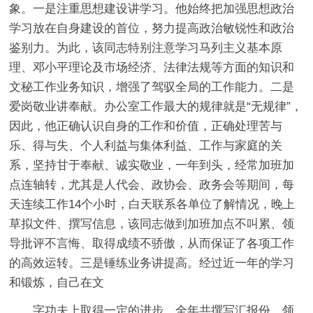
象。一是注重思想建设讲学习。他始终把加强思想政治
学习放在自身建设的首位，努力提高政治敏锐性和政治
鉴别力。为此，该同志特别注意学习马列主义基本原
理、邓小平理论及市场经济、法律法规等方面的知识和
文秘工作业务知识，增强了驾驭全局的工作能力。二是
爱岗敬业讲奉献。办公室工作最大的规律就是“无规律”，
因此，他正确认识自身的工作和价值，正确处理苦与
乐、得与失、个人利益与集体利益、工作与家庭的关
系，坚持甘于奉献、诚实敬业，一年到头，经常加班加
点连轴转，尤其是人代会、政协会、政务会等期间，每
天连续工作14个小时，白天联系各单位了解情况，晚上
草拟文件、撰写信息，该同志做到加班加点不叫累、领
导批评不言悔、取得成绩不骄傲，从而保证了各项工作
的高效运转。三是锤练业务讲提高。经过近一年的学习
和锻炼，自己在文
字功夫上取得一定的进步。全年共撰写汇报份、领