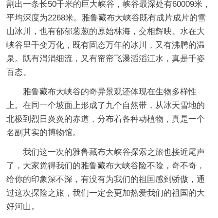
割出一条长50千米的巨大峡谷，峡谷最深处有60009米，
平均深度为2268米。雅鲁藏布大峡谷既有成片成片的雪
山冰川，也有郁郁葱葱的原始林海，交相辉映。水在大
峡谷里千变万化，既有固态万年的冰川，又有沸腾的温
泉。既有涓涓细流，又有帘帘飞瀑滔滔江水，真是千姿
百态。
雅鲁藏布大峡谷的奇异景观还体现在生物多样性
上。在同一个坡面上形成了九个自然带，从冰天雪地的
北极到烈日炎炎的赤道，分布着各种动植物，真是一个
名副其实的博物馆。
我们这一次的雅鲁藏布大峡谷探索之旅也接近尾声
了，大家觉得我们的雅鲁藏布大峡谷险不险，奇不奇，
给你的印象深不深，有没有为我们的祖国感到骄傲，通
过这次探险之旅，我们一定会更加热爱我们的祖国的大
好河山。