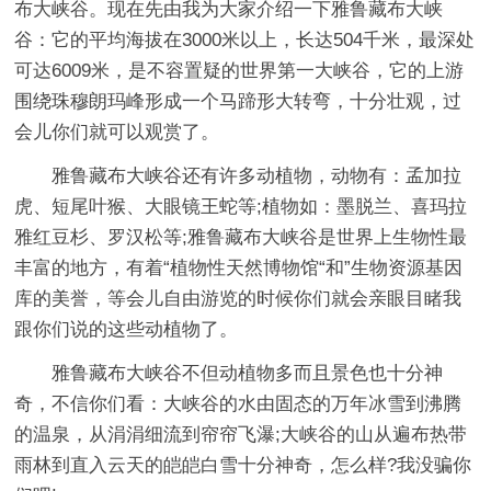
布大峡谷。现在先由我为大家介绍一下雅鲁藏布大峡
谷：它的平均海拔在3000米以上，长达504千米，最深处
可达6009米，是不容置疑的世界第一大峡谷，它的上游
围绕珠穆朗玛峰形成一个马蹄形大转弯，十分壮观，过
会儿你们就可以观赏了。
雅鲁藏布大峡谷还有许多动植物，动物有：孟加拉
虎、短尾叶猴、大眼镜王蛇等;植物如：墨脱兰、喜玛拉
雅红豆杉、罗汉松等;雅鲁藏布大峡谷是世界上生物性最
丰富的地方，有着“植物性天然博物馆“和”生物资源基因
库的美誉，等会儿自由游览的时候你们就会亲眼目睹我
跟你们说的这些动植物了。
雅鲁藏布大峡谷不但动植物多而且景色也十分神
奇，不信你们看：大峡谷的水由固态的万年冰雪到沸腾
的温泉，从涓涓细流到帘帘飞瀑;大峡谷的山从遍布热带
雨林到直入云天的皑皑白雪十分神奇，怎么样?我没骗你