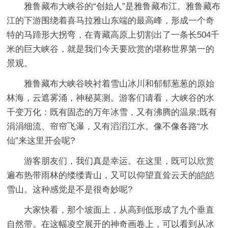
雅鲁藏布大峡谷的“创始人”是雅鲁藏布江。雅鲁藏布
江的下游围绕着喜马拉雅山东端的最高峰，形成一个奇
特的马蹄形大拐弯，在青藏高原上切割出了一条长504千
米的巨大峡谷，就是我们今天要欣赏的堪称世界第一的
景观。
雅鲁藏布大峡谷映衬着雪山冰川和郁郁葱葱的原始
林海，云遮雾涌，神秘莫测。游客们请看，大峡谷的水
千变万化：既有固态的万年冰雪，又有沸腾的温泉;既有
涓涓细流、帘帘飞瀑，又有滔滔江水。像不像各路“水
仙”来这里开会呢?
游客朋友们，我们真是幸运。在这里，既可以欣赏
遍布热带雨林的缕缕青山，又可以仰望直耸云天的皑皑
雪山。这种感觉是不是很奇妙呢?
大家快看，那个坡面上，从高到低形成了九个垂直
自然带。在这幅凌空展开的神奇画卷上，可以看到从冰