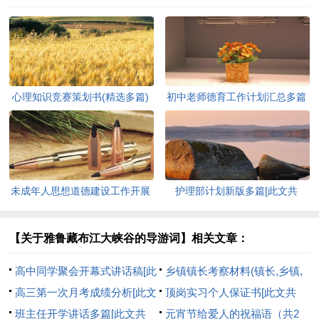
心理知识竞赛策划书(精选多篇)
初中老师德育工作计划汇总多篇
[此文共5937字]
[此文共11627字]
未成年人思想道德建设工作开展
护理部计划新版多篇[此文共
情况自查报告[此文共12435字]
7711字]
【关于雅鲁藏布江大峡谷的导游词】相关文章：
高中同学聚会开幕式讲话稿[此
乡镇镇长考察材料(镇长,乡镇,
文共2463字]
高三第一次月考成绩分析[此文
考察)[此文共4881字]
顶岗实习个人保证书[此文共
共1253字]
班主任开学讲话多篇[此文共
1897字]
元宵节给爱人的祝福语（共2