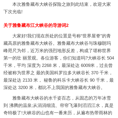
本次雅鲁藏布大峡谷探险之旅到此结束，欢迎大家
下次光临!
关于雅鲁藏布江大峡谷的导游词2
大家好!我们现在所处的位置是号称“世界屋脊”的青
藏高原的雅鲁藏布大峡谷。雅鲁藏布大峡谷与珠穆朗玛
峰咫尺为邻，近万米的强烈地形反差，构成了堪称世界
第一的壮 丽景观。各位游客，你们知道吗?大峡谷长 504
千米，平均 深度为 2268 米，最深处达 6009米，过去曾
经被称为世界之 最的美国科罗拉多大峡谷长 370 千米，
最深处达 2133 米， 秘鲁的科乐卡大峡谷长 90 千米，最
深处达 3200 米，都比不上我国的雅鲁藏布大峡谷。
雅鲁藏布大峡谷的水千姿百态，从固态的万年冰雪
到 沸腾的温泉;从涓涓细流、帘帘飞瀑到滔滔江水，真是
奇特极了!大峡谷的山也有一番来历，从遍布热带雨林的