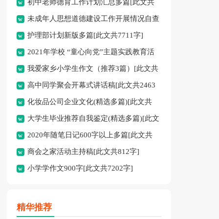
初中老师德育工作计划汇总多篇[此文共
未成年人思想道德建设工作开展情况自查
11627字]
护理部计划新版多篇[此文共7711字]
报告[此文共12435字]
2021年学校 “童心向党”主题实践教育活
我爱家乡小学生作文（推荐3篇）[此文共
动方案[此文共1080字]
高中同学聚会开幕式讲话稿[此文共2463
1167字]
化妆品公司企业文化(精选多篇)[此文共
字]
大学生毕业推荐自我鉴定(精选多篇)[此文
6398字]
2020年随笔日记600字以上多篇[此文共
共5048字]
商会之家活动主持稿[此文共812字]
2977字]
小学学作文900字[此文共7202字]
精华推荐