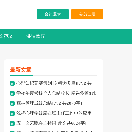
会员登录
会员注册
文范文
讲话致辞
最新文章
心理知识竞赛策划书(精选多篇)[此文共
学校年度考核个人总结校长(精选多篇)[此
5937字]
森林管理成效总结[此文共2870字]
文共7741字]
浅析心理学效应在班主任工作中的应用
五一文艺晚会主持词[此文共6024字]
[此文共3828字]