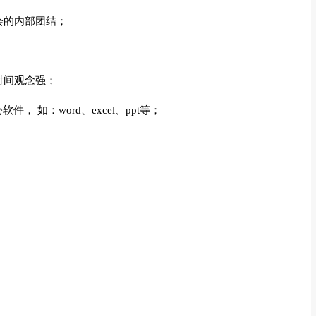
会的内部团结；
时间观念强；
， 如：word、excel、ppt等；
。