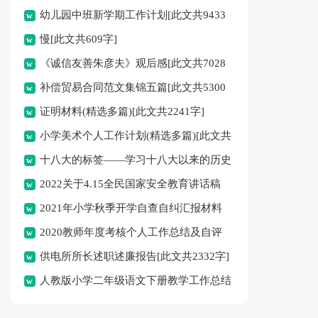
幼儿园中班新学期工作计划[此文共9433
慢[此文共609字]
字]
《诚信友善朱彦夫》观后感[此文共7028
补偿贸易合同范文集锦五篇[此文共5300
字]
证明材料(精选多篇)[此文共2241字]
字]
小学美术个人工作计划(精选多篇)[此文共
十八大的标签——学习十八大以来的历史
4954字]
2022关于4.15全民国家安全教育讲话稿
研讨材料[此文共1327字]
2021年小学秋季开学自查自纠汇报材料
[此文共4813字]
2020教师年度考核个人工作总结及自评
[此文共1423字]
供电所所长述职述廉报告[此文共2332字]
[此文共4444字]
人教版小学二年级语文下册教学工作总结
[此文共3520字]