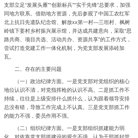
支部立足“发展头雁”“创新标兵”“实干先锋”总要求，加强
同地方联系。借助地方资源，先后参观了中国工农红军
北上抗日先遣队纪念馆、解放xx第一村—三坦村、枫树
岭镇下姜村乡村振兴展示馆，并达成共建意向，采取“思
路共商、项目共选、活动共办、资源共享”的工作方式，
尝试打造党建工作一体化机制，为党支部发展添砖加
瓦。
二、存在的主要问题
（一）政治纪律方面。一是
党支部对党组织的核心
地位认识不清，对党指挥枪的认识不高。
二是
抓工作不
持续，往往是上级安排什么抓什么，认为跟着领导安排
总没有错，导致工作完成上不认真。
三是
党支部抓工作
的能力不强，委员作用不强。
（二）组织纪律方面。一是
支部组织抓建能力弱
化，对依靠党支部抓建设的观念不强，认为干部抓好管