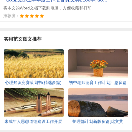
将本文的Word文档下载到电脑，方便收藏和打印
推荐度：
实用范文图文推荐
心理知识竞赛策划书(精选多篇)
初中老师德育工作计划汇总多篇
[此文共5937字]
[此文共11627字]
未成年人思想道德建设工作开展
护理部计划新版多篇[此文共
情况自查报告[此文共12435字]
7711字]