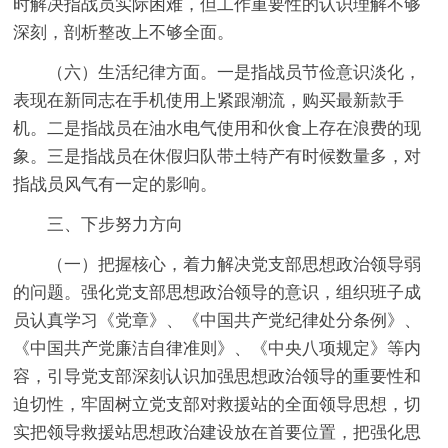
时解决指战员实际困难，但工作重要性的认识理解不够
深刻，剖析整改上不够全面。
（六）生活纪律方面。一是
指战员节俭意识淡化，
表现在新同志在手机使用上紧跟潮流，购买最新款手
机。
二是
指战员在油水电气使用和伙食上存在浪费的现
象。
三是
指战员在休假归队带土特产有时候数量多，对
指战员风气有一定的影响。
三、下步努力方向
（一）把握核心，着力解决党支部思想政治领导弱
的问题。
强化党支部思想政治领导的意识，组织班子成
员认真学习《党章》、《中国共产党纪律处分条例》、
《中国共产党廉洁自律准则》、《中央八项规定》等内
容，引导党支部深刻认识加强思想政治领导的重要性和
迫切性，牢固树立党支部对救援站的全面领导思想，切
实把领导救援站思想政治建设放在首要位置，把强化思