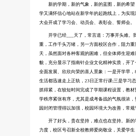
新的学期，新的气象，新的蓝图，新的希望
学又满怀信心地站在新学年的起跑线上，为实现
大会开成了学习会、动员会、表彰会、誓师会。
开学已经___天了，常言道：万事开头难
重，工作千头万绪，另一方面校区合作，阻力重
天，虽然面对各种客观的困难，但全体师生迎难
貌，充分显示了指南针企业文化精神实质，开了
全面发展、欣欣向荣的喜人景象：一是开学早，8
生活都迅速走上正轨，23日正常行课;三是学习
抓得紧，在较短时间完成了学期课程设置，教材
学秩序紧张有序，尤其是成考备战的气氛很浓，
园封闭管理得以加强，校园环境大为改善，常规
开了好头，贵在坚持，难点也在坚持。新的
力度，校区号召新全校教师爱岗敬业，关爱学生