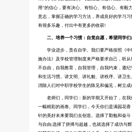
用”的信心，要有决心、有恒心、有信心、有毅
意志，掌握正确的学习方法，养成良好的学习习
有很多乐趣，付出中有更多的收获!
二、培养一个习惯：自觉自愿，希望同学们
学业进步，贵在自学。我们要严格按照《中
施办法》及学校管理制度来严格要求自己，听从
不自由，自我教育，自我管理，自我约束，遵纪
和生活习惯。讲文明、讲礼貌、讲秩序、讲卫生
消除人们对中职学校学生的陈见和偏见，树立成
老师们，同学们：新的学期又开始了，在我
一幅精彩的画卷。同学们，今天你们是满园花香
针的美好未来要我们去创造。选择了勤勉和奋斗
与自由;选择了拼搏与超越，也就选择了成功与