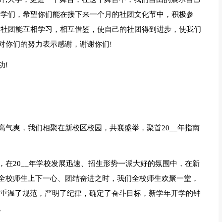
同学们，希望你们能在接下来一个月的社团文化节中，积极参
个社团能互相学习，相互借鉴，使自己的社团得到进步，使我们
对你们的努力表示感谢，谢谢你们!
功!
气爽，我们相聚在新校区校园，共襄盛举，聚首20__年指南
在20__年学校发展迅速、招生形势一派大好的氛围中，在新
全校师生上下一心、团结奋进之时，我们全校师生欢聚一堂，
,重温了规范，严明了纪律，确定了奋斗目标，新学年开学的钟
。