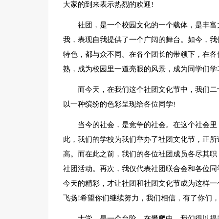
大家的到来表示热烈的欢迎!
社团，是一个校园文化的一个载体，是丰富
我，表现自我提供了一个广阔的舞台。如今，我
特色，都与众不同。在各个团长的带领下，在各
熟，成为校园里一道亮眼的风景，成为同学们学
而今天，在我们这个社团文化节中，我们二
以一种缤纷的色彩呈现给各位同学!
当今的社会，是竞争的社会。在这个社会里
此，我们的学校为我们举办了社团文化节，正所
高。而在此之前，我们的各位社团成员各尽其职
社团活动。再次，我仅代表社团联合会和各位同
今天的精彩，才让社团和社团文化节成为这样一
飞扬!希望你们继续努力，我们相信，有了你们，
大学，是一个台阶，在攀爬中，我们得以提