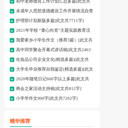
初中老师德育工作计划汇总多篇[此文共
未成年人思想道德建设工作开展情况自查
11627字]
护理部计划新版多篇[此文共7711字]
报告[此文共12435字]
2021年学校 “童心向党”主题实践教育活
我爱家乡小学生作文（推荐3篇）[此文共
动方案[此文共1080字]
高中同学聚会开幕式讲话稿[此文共2463
1167字]
化妆品公司企业文化(精选多篇)[此文共
字]
大学生毕业推荐自我鉴定(精选多篇)[此文
6398字]
2020年随笔日记600字以上多篇[此文共
共5048字]
商会之家活动主持稿[此文共812字]
2977字]
小学学作文900字[此文共7202字]
精华推荐