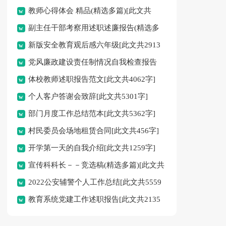
教师心得体会 精品(精选多篇)[此文共
副主任干部考察用述职述廉报告(精选多
9480字]
新版安全教育观后感六年级[此文共2913
篇)[此文共6972字]
党风廉政建设责任制情况自我检查报告
字]
体校教师述职报告范文[此文共4062字]
(精选多篇)[此文共9655字]
个人客户答谢会致辞[此文共5301字]
部门月度工作总结范本[此文共5362字]
村民委员会场地租赁合同[此文共456字]
开学第一天的自我介绍[此文共1259字]
宣传科科长－－竞选稿(精选多篇)[此文共
2022公安辅警个人工作总结[此文共5559
1665字]
教育系统党建工作述职报告[此文共2135
字]
字]