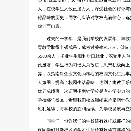
步”的企业使命，以“培养中国最适合就业和 创
人，在校学生人数已逾万人，深受社会的好评与
得品味的历史，同学们应该对学校充满信心，选
你们而自豪。
过去的一学年，是我们学校的发展年、丰收
育教学取得丰硕成果，成考过关率91.7%，创
5500余人，毕业学生顺利对口就业，深受用人
效显著，学生行为习惯大为改进，思想积极向上
异，以指南针企业文化为核心的校园文化生活丰
人氛围，提高了校园生活品味，达到了寓教于乐
优异成绩再一次证明指南针学校是有办学实力的
学校绵竹校区，希望我们校区继续秉承指南针教
胜利延续，将学校的胜利延续。为学校发展再立
同学们，也许我们的学校还有这样或那样的
许同学们对新校区的学习生活还有这样或那样的